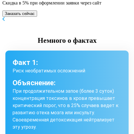
Скидка в 5% при оформлении заявки через сайт
Заказать сейчас
Немного
о фактах
Факт 1:
Риск необратимых осложнений
Объяснение:
При продолжительном запое (более 3 суток)
концентрация токсинов в крови превышает
критический порог, что в 25% случаев ведет к
развитию отека мозга или инсульту.
Своевременная детоксикация нейтрализует
эту угрозу.