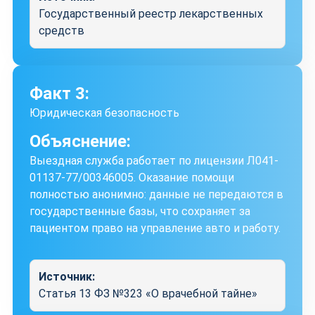
Государственный реестр лекарственных
средств
Факт 3:
Юридическая безопасность
Объяснение:
Выездная служба работает по лицензии Л041-
01137-77/00346005. Оказание помощи
полностью анонимно: данные не передаются в
государственные базы, что сохраняет за
пациентом право на управление авто и работу.
Источник:
Статья 13 ФЗ №323 «О врачебной тайне»