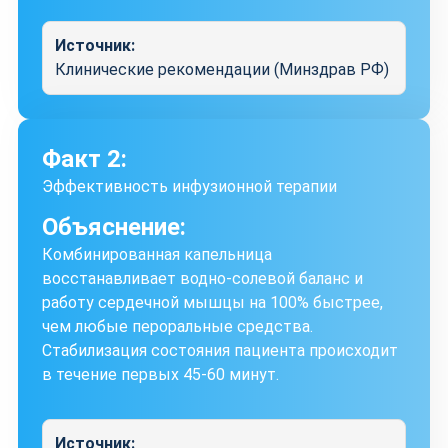
Источник:
Клинические рекомендации (Минздрав РФ)
Факт 2:
Эффективность инфузионной терапии
Объяснение:
Комбинированная капельница
восстанавливает водно-солевой баланс и
работу сердечной мышцы на 100% быстрее,
чем любые пероральные средства.
Стабилизация состояния пациента происходит
в течение первых 45-60 минут.
Источник: