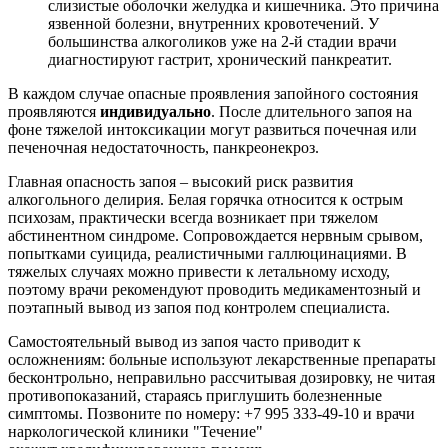
слизистые оболочки желудка и кишечника. Это причина
язвенной болезни, внутренних кровотечений. У
большинства алкоголиков уже на 2-й стадии врачи
диагностируют гастрит, хронический панкреатит.
В каждом случае опасные проявления запойного состояния
проявляются
индивидуально
. После длительного запоя на
фоне тяжелой интоксикации могут развиться почечная или
печеночная недостаточность, панкреонекроз.
Главная опасность запоя – высокий риск развития
алкогольного делирия. Белая горячка относится к острым
психозам, практически всегда возникает при тяжелом
абстинентном синдроме. Сопровождается нервным срывом,
попытками суицида, реалистичными галлюцинациями. В
тяжелых случаях можно привести к летальному исходу,
поэтому врачи рекомендуют проводить медикаментозный и
поэтапный вывод из запоя под контролем специалиста.
Самостоятельный вывод из запоя часто приводит к
осложнениям: больные используют лекарственные препараты
бесконтрольно, неправильно рассчитывая дозировку, не читая
противопоказаний, стараясь приглушить болезненные
симптомы. Позвоните по номеру: +7 995 333-49-10 и врачи
наркологической клиники "Течение"