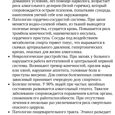
домашних условиях, без помощи нарколога, возрастает
риск алкогольного делирия (белой горячки), который
сопровождается острым психозом, попытками суицида,
нанесением увечий себе или окружающим.
Патологии сердечно-сосудистой системы. При запое
меняется водно-солевой обмен, из тканей выводятся
полезные вещества, сгущается кровь. Повышается риск
тромбоза конечностей, ишемического инсульта,
сердечного приступа. Сосуды под воздействием
метаболитов спирта теряют тонус, что выражается в
скачках артериального давления, гипертонических
кризах, опасных для жизни алкоголика.
Неврологические расстройства. При запоях у больного
нарушается работа вегетативной и центральной нервной
системы. Возникают тремор конечностей, прилив жара
или озноб, нарушение аппетита, головные боли и
приступы мигрени. Для снятия болезненных симптомов
зависимый принимает очередную дозу спиртного.
Болезни печени. У 90% людей при частых запойных
состояниях развивается алкогольный гепатоз. Тяжелое
заболевание сопровождается поражением клеток органа,
снижением его работоспособности. При отсутствии
лечения в несколько раз увеличивается риск смертельно
опасного цирроза.
Патологии пищеварительного тракта. Этанол разъедает