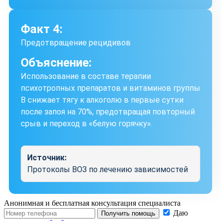
Факт 4:
Предотвращение рецидивов
Объяснение:
Использование в составе терапии
психотропных препаратов и витаминов группы
B снижает тягу к алкоголю в первые сутки
после запоя на 70%, предотвращая повторный
срыв и переход в «белую горячку».
Источник:
Протоколы ВОЗ по лечению зависимостей
Анонимная и бесплатная
консультация специалиста
Даю
Получить помощь