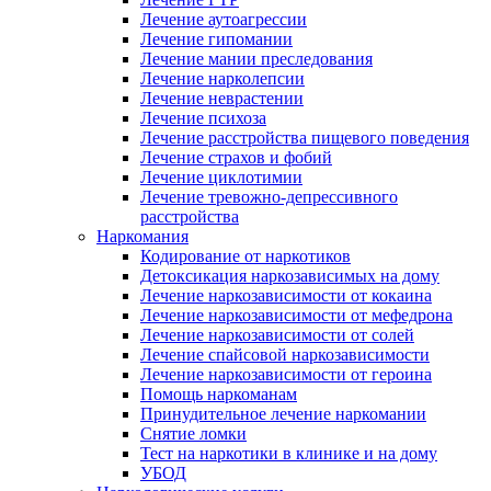
Лечение аутоагрессии
Лечение гипомании
Лечение мании преследования
Лечение нарколепсии
Лечение неврастении
Лечение психоза
Лечение расстройства пищевого поведения
Лечение страхов и фобий
Лечение циклотимии
Лечение тревожно-депрессивного
расстройства
Наркомания
Кодирование от наркотиков
Детоксикация наркозависимых на дому
Лечение наркозависимости от кокаина
Лечение наркозависимости от мефедрона
Лечение наркозависимости от солей
Лечение спайсовой наркозависимости
Лечение наркозависимости от героина
Помощь наркоманам
Принудительное лечение наркомании
Снятие ломки
Тест на наркотики в клинике и на дому
УБОД