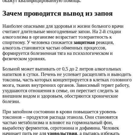
окажут квалифицированную помощь.
Зачем проводится вывод из запоя
Наиболее опасными для здоровья и жизни больного врачи
считают длительные многодневные запои. На 2-й стадии
алкоголизма в организме возрастает толерантность к
спиртному. У человека снижается
защитная
реакция,
алкоголь становится частью обменных процессов,
формируется болезненная тяга на психологическом и
физическом уровнях.
Больной может выпивать от 0,5 до 2 литров алкогольных
напитков в сутки. Печень не успевает расщеплять и выводить
токсины, часть которых концентрируется в клетках головного
мозга, тканях внутренних органов. Зависимый теряет работу,
ухудшаются отношения в семье, он перестает следить за
внешним видом и здоровьем, обостряются хронические
болезни.
При запойном состоянии в крови повышается уровень
токсинов – продуктов распада этанола. Они становятся
частью метаболизма и влияют на гормональный фон,
выработку ферментов, серотонина и дофамина. Человек
начинает пить не для
удовольствия
, а пытаясь избежать