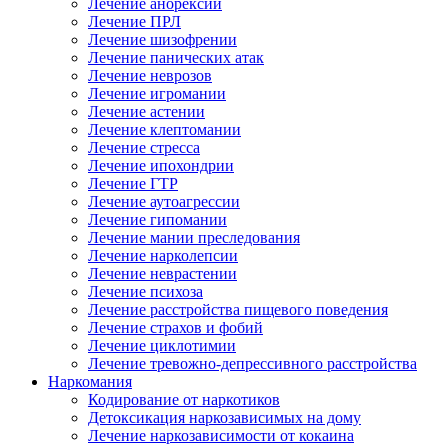
Лечение анорексии
Лечение ПРЛ
Лечение шизофрении
Лечение панических атак
Лечение неврозов
Лечение игромании
Лечение астении
Лечение клептомании
Лечение стресса
Лечение ипохондрии
Лечение ГТР
Лечение аутоагрессии
Лечение гипомании
Лечение мании преследования
Лечение нарколепсии
Лечение неврастении
Лечение психоза
Лечение расстройства пищевого поведения
Лечение страхов и фобий
Лечение циклотимии
Лечение тревожно-депрессивного расстройства
Наркомания
Кодирование от наркотиков
Детоксикация наркозависимых на дому
Лечение наркозависимости от кокаина