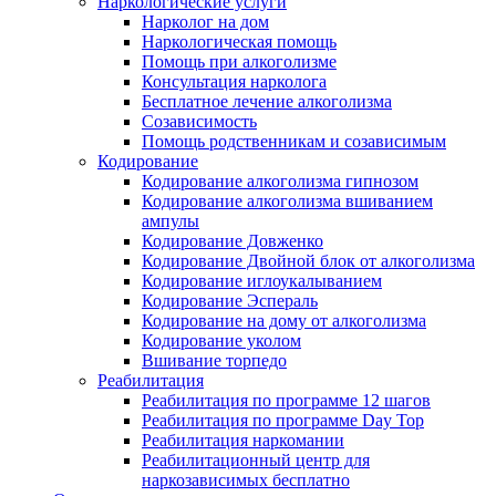
Наркологические услуги
Нарколог на дом
Наркологическая помощь
Помощь при алкоголизме
Консультация нарколога
Бесплатное лечение алкоголизма
Созависимость
Помощь родственникам и созависимым
Кодирование
Кодирование алкоголизма гипнозом
Кодирование алкоголизма вшиванием
ампулы
Кодирование Довженко
Кодирование Двойной блок от алкоголизма
Кодирование иглоукалыванием
Кодирование Эспераль
Кодирование на дому от алкоголизма
Кодирование уколом
Вшивание торпедо
Реабилитация
Реабилитация по программе 12 шагов
Реабилитация по программе Day Top
Реабилитация наркомании
Реабилитационный центр для
наркозависимых бесплатно