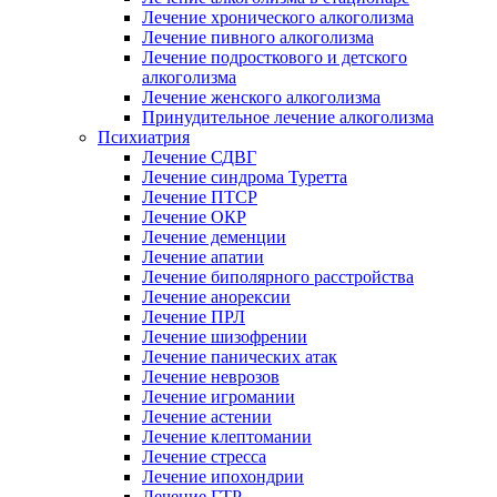
Лечение хронического алкоголизма
Лечение пивного алкоголизма
Лечение подросткового и детского
алкоголизма
Лечение женского алкоголизма
Принудительное лечение алкоголизма
Психиатрия
Лечение СДВГ
Лечение синдрома Туретта
Лечение ПТСР
Лечение ОКР
Лечение деменции
Лечение апатии
Лечение биполярного расстройства
Лечение анорексии
Лечение ПРЛ
Лечение шизофрении
Лечение панических атак
Лечение неврозов
Лечение игромании
Лечение астении
Лечение клептомании
Лечение стресса
Лечение ипохондрии
Лечение ГТР