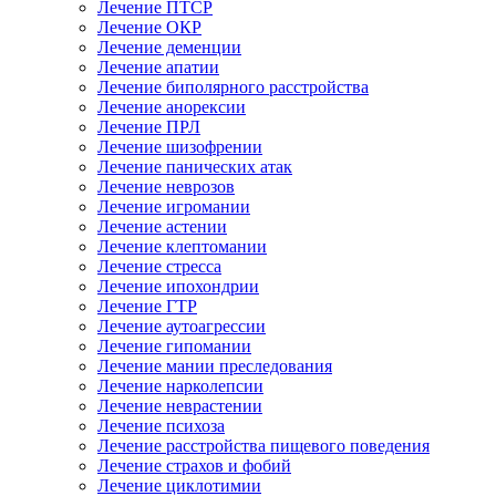
Лечение ПТСР
Лечение ОКР
Лечение деменции
Лечение апатии
Лечение биполярного расстройства
Лечение анорексии
Лечение ПРЛ
Лечение шизофрении
Лечение панических атак
Лечение неврозов
Лечение игромании
Лечение астении
Лечение клептомании
Лечение стресса
Лечение ипохондрии
Лечение ГТР
Лечение аутоагрессии
Лечение гипомании
Лечение мании преследования
Лечение нарколепсии
Лечение неврастении
Лечение психоза
Лечение расстройства пищевого поведения
Лечение страхов и фобий
Лечение циклотимии