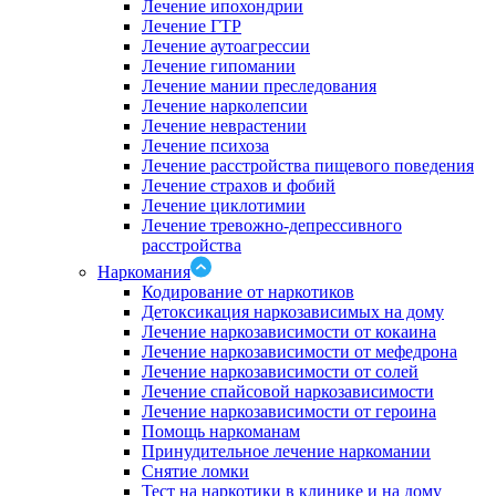
Лечение ипохондрии
Лечение ГТР
Лечение аутоагрессии
Лечение гипомании
Лечение мании преследования
Лечение нарколепсии
Лечение неврастении
Лечение психоза
Лечение расстройства пищевого поведения
Лечение страхов и фобий
Лечение циклотимии
Лечение тревожно-депрессивного
расстройства
Наркомания
Кодирование от наркотиков
Детоксикация наркозависимых на дому
Лечение наркозависимости от кокаина
Лечение наркозависимости от мефедрона
Лечение наркозависимости от солей
Лечение спайсовой наркозависимости
Лечение наркозависимости от героина
Помощь наркоманам
Принудительное лечение наркомании
Снятие ломки
Тест на наркотики в клинике и на дому