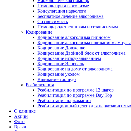
Наркологическая помощь
Помощь при алкоголизме
Консультация нарколога
Бесплатное лечение алкоголизма
Созависимость
Помощь родственникам и созависимым
Кодирование
Кодирование алкоголизма гипнозом
Кодирование алкоголизма вшиванием ампулы
Кодирование Довженко
Кодирование Двойной блок от алкоголизма
Кодирование иглоукалыванием
Кодирование Эспераль
Кодирование на дому от алкоголизма
Кодирование уколом
Вшивание торпедо
Реабилитация
Реабилитация по программе 12 шагов
Реабилитация по программе Day Top
Реабилитация наркомании
Реабилитационный центр для наркозависимых
О клинике
Акции
Фото
Врачи