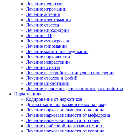
Лечение неврозов
Лечение игромании
Лечение астении
Лечение клептомании
Лечение стресса
Лечение ипохондрии
Лечение ГТР
Лечение аутоагрессии
Лечение гипомании
Лечение мании преследования
Лечение нарколепсии
Лечение неврастении
Лечение психоза
Лечение расстройства пищевого поведения
Лечение страхов и фобий
Лечение циклотимии
Лечение тревожно-депрессивного расстройства
Наркомания
Кодирование от наркотиков
Детоксикация наркозависимых на дому
Лечение наркозависимости от кокаина
Лечение наркозависимости от мефедрона
Лечение наркозависимости от солей
Лечение спайсовой наркозависимости
Лечение наркозависимости от героина