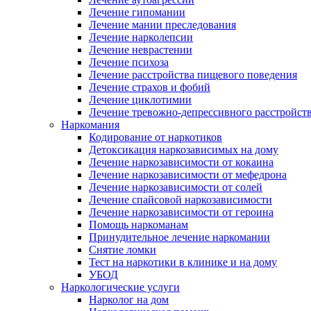
Лечение гипомании
Лечение мании преследования
Лечение нарколепсии
Лечение неврастении
Лечение психоза
Лечение расстройства пищевого поведения
Лечение страхов и фобий
Лечение циклотимии
Лечение тревожно-депрессивного расстройст
Наркомания
Кодирование от наркотиков
Детоксикация наркозависимых на дому
Лечение наркозависимости от кокаина
Лечение наркозависимости от мефедрона
Лечение наркозависимости от солей
Лечение спайсовой наркозависимости
Лечение наркозависимости от героина
Помощь наркоманам
Принудительное лечение наркомании
Снятие ломки
Тест на наркотики в клинике и на дому
УБОД
Наркологические услуги
Нарколог на дом