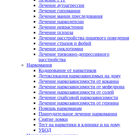
Лечение аутоагрессии
Лечение гипомании
Лечение мании преследования
Лечение нарколепсии
Лечение неврастении
Лечение психоза
Лечение расстройства пищевого поведения
Лечение страхов и фобий
Лечение циклотимии
Лечение тревожно-депрессивного
расстройства
Наркомания
Кодирование от наркотиков
Детоксикация наркозависимых на дому
Лечение наркозависимости от кокаина
Лечение наркозависимости от мефедрона
Лечение наркозависимости от солей
Лечение спайсовой наркозависимости
Лечение наркозависимости от героина
Помощь наркоманам
Принудительное лечение наркомании
Снятие ломки
Тест на наркотики в клинике и на дому
УБОД