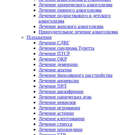
Лечение хронического алкоголизма
Лечение пивного алкоголизма
Лечение подросткового и детского
алкоголизма
Лечение женского алкоголизма
Принудительное лечение алкоголизма
Психиатрия
Лечение СДВГ
Лечение синдрома Туретта
Лечение ПТСР
Лечение ОКР
Лечение деменции
Лечение апатии
Лечение биполярного расстройства
Лечение анорексии
Лечение ПРЛ
Лечение шизофрении
Лечение панических атак
Лечение неврозов
Лечение игромании
Лечение астении
Лечение клептомании
Лечение стресса
Лечение ипохондрии
Лечение ГТР