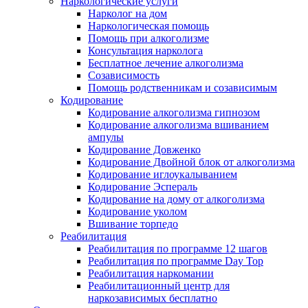
Наркологические услуги
Нарколог на дом
Наркологическая помощь
Помощь при алкоголизме
Консультация нарколога
Бесплатное лечение алкоголизма
Созависимость
Помощь родственникам и созависимым
Кодирование
Кодирование алкоголизма гипнозом
Кодирование алкоголизма вшиванием
ампулы
Кодирование Довженко
Кодирование Двойной блок от алкоголизма
Кодирование иглоукалыванием
Кодирование Эспераль
Кодирование на дому от алкоголизма
Кодирование уколом
Вшивание торпедо
Реабилитация
Реабилитация по программе 12 шагов
Реабилитация по программе Day Top
Реабилитация наркомании
Реабилитационный центр для
наркозависимых бесплатно