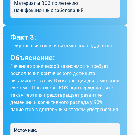
Материалы ВОЗ по лечению
неинфекционных заболеваний
Факт 3:
Нейролептическая и витаминная поддержка
Объяснение:
Лечение хронической зависимости требует
восполнения критического дефицита
витаминов группы B и коррекции дофаминовой
системы. Протоколы ВОЗ подтверждают, что
такая терапия предотвращает развитие
деменции и когнитивного распада у 90%
пациентов с длительным стажем употребления.
Источник: