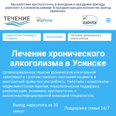
Мы работаем круглосуточно, в выходные и праздники бригады
работают в усиленном режиме. В праздничные дни количество бригад
увеличено.
Наркология Течение в
Лечение хронического
Алкоголизм
Усинске
алкоголизма
Лечение хронического
алкоголизма в Усинске
Целенаправленная терапия хронической алкогольной
зависимости с учётом тяжёлого состояния пациента и
многолетней привычки употреблять. Работаем с комплексом —
медикаментозная терапия, психологическая поддержка,
реабилитация. Анонимно, круглосуточно, с
высококвалифицированной командой специалистов.
Выезд нарколога за 30
Поддержка семьи 24/7
минут