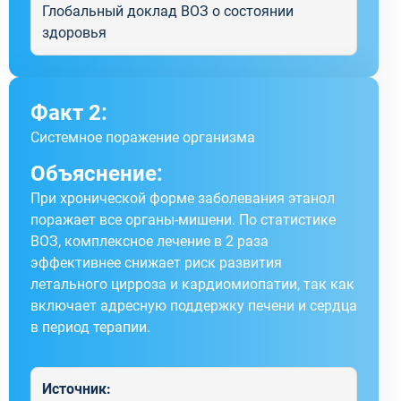
Глобальный доклад ВОЗ о состоянии
здоровья
Факт 2:
Системное поражение организма
Объяснение:
При хронической форме заболевания этанол
поражает все органы-мишени. По статистике
ВОЗ, комплексное лечение в 2 раза
эффективнее снижает риск развития
летального цирроза и кардиомиопатии, так как
включает адресную поддержку печени и сердца
в период терапии.
Источник: