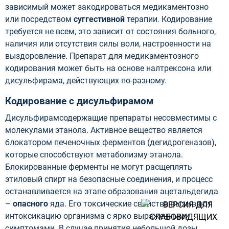
зависимый может закодироваться медикаментозно
или посредством
суггестивной
терапии. Кодирование
требуется не всем, это зависит от состояния больного,
наличия или отсутствия силы воли, настроенности на
выздоровление. Препарат для медикаментозного
кодирования может быть на основе налтрексона или
дисульфирама, действующих по-разному.
Кодирование с дисульфирамом
Дисульфирамсодержащие препараты несовместимы с
молекулами этанола. Активное вещество является
блокатором печеночных ферментов (дегидрогеназов),
которые способствуют метаболизму этанола.
Блокированные ферменты не могут расщеплять
этиловый спирт на безопасные соединения, и процесс
останавливается на этапе образования ацетальдегида
–
опасного
яда. Его токсические свойства вызывают
интоксикацию организма с ярко выраженными
симптомами. В случае принятия небольшой дозы