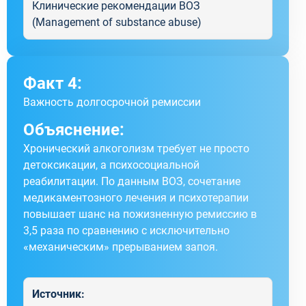
Клинические рекомендации ВОЗ
(Management of substance abuse)
Факт 4:
Важность долгосрочной ремиссии
Объяснение:
Хронический алкоголизм требует не просто
детоксикации, а психосоциальной
реабилитации. По данным ВОЗ, сочетание
медикаментозного лечения и психотерапии
повышает шанс на пожизненную ремиссию в
3,5 раза по сравнению с исключительно
«механическим» прерыванием запоя.
Источник: