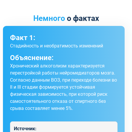
Немного
о фактах
Факт 1:
Стадийность и необратимость изменений
Объяснение:
Хронический алкоголизм характеризуется
перестройкой работы нейромедиаторов мозга.
Согласно данным ВОЗ, при переходе болезни во
II и III стадии формируется устойчивая
физическая зависимость, при которой риск
самостоятельного отказа от спиртного без
срыва составляет менее 5%.
Источник: