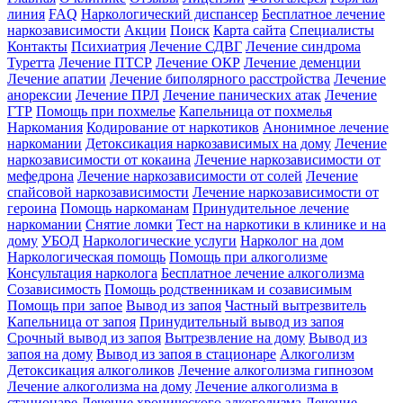
линия
FAQ
Наркологический диспансер
Бесплатное лечение
наркозависимости
Акции
Поиск
Карта сайта
Специалисты
Контакты
Психиатрия
Лечение СДВГ
Лечение синдрома
Туретта
Лечение ПТСР
Лечение ОКР
Лечение деменции
Лечение апатии
Лечение биполярного расстройства
Лечение
анорексии
Лечение ПРЛ
Лечение панических атак
Лечение
ГТР
Помощь при похмелье
Капельница от похмелья
Наркомания
Кодирование от наркотиков
Анонимное лечение
наркомании
Детоксикация наркозависимых на дому
Лечение
наркозависимости от кокаина
Лечение наркозависимости от
мефедрона
Лечение наркозависимости от солей
Лечение
спайсовой наркозависимости
Лечение наркозависимости от
героина
Помощь наркоманам
Принудительное лечение
наркомании
Снятие ломки
Тест на наркотики в клинике и на
дому
УБОД
Наркологические услуги
Нарколог на дом
Наркологическая помощь
Помощь при алкоголизме
Консультация нарколога
Бесплатное лечение алкоголизма
Созависимость
Помощь родственникам и созависимым
Помощь при запое
Вывод из запоя
Частный вытрезвитель
Капельница от запоя
Принудительный вывод из запоя
Срочный вывод из запоя
Вытрезвление на дому
Вывод из
запоя на дому
Вывод из запоя в стационаре
Алкоголизм
Детоксикация алкоголиков
Лечение алкоголизма гипнозом
Лечение алкоголизма на дому
Лечение алкоголизма в
стационаре
Лечение хронического алкоголизма
Лечение