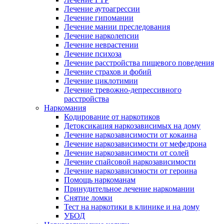
Лечение аутоагрессии
Лечение гипомании
Лечение мании преследования
Лечение нарколепсии
Лечение неврастении
Лечение психоза
Лечение расстройства пищевого поведения
Лечение страхов и фобий
Лечение циклотимии
Лечение тревожно-депрессивного
расстройства
Наркомания
Кодирование от наркотиков
Детоксикация наркозависимых на дому
Лечение наркозависимости от кокаина
Лечение наркозависимости от мефедрона
Лечение наркозависимости от солей
Лечение спайсовой наркозависимости
Лечение наркозависимости от героина
Помощь наркоманам
Принудительное лечение наркомании
Снятие ломки
Тест на наркотики в клинике и на дому
УБОД