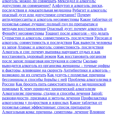
алкоголь: можно ли совмещать
Мексидол и алкоголь:
допустимо ли совмещение?
Алфлутоп и алкоголь: риски,
последствия и доказательная медицина
Ребагит и алкоголь:
опасный дуэт или допустимое сочетание?
Почему
антидепрессанты и алкоголь несовместимы
Какие таблетки от
похмелья самые лучшие: полный гид по препаратам и
методам восстановления
Опасный дуэт: почему алкоголь и
Фенибут несовместимы
Тошнит после алкоголя – что делать
Супрастин и алкоголь: совместимость, последствия
Урсосан и
алкоголь: совместимость и последствия
Как вывести человека
из запоя
Атаракс и алкоголь: совместимость, последствия
Алкоголь и сон: почему выпивка нарушает отдых и как
восстановить здоровый режим
Как восстановить организм
после запоя: пошаговая инструкция и советы
Сколько
выводится алкоголь из организма женщины – точные цифры
и факторы, влияющие на скорость
Антибиотики и алкоголь –
возможно ли их сочетать
Как уснуть с похмелья: причины
бессонницы и способы борьбы с ней
Проблема алкоголизма в
России
Как бросить пить самостоятельно и с медицинской
помощью
К чему приводит хронический алкоголизм
Алкоголизм: причины, стадии и способы лечения
Запой:
разновидности, признаки и методы лечения
Профилактика
алкоголизма у подростков и взрослых
Какие таблетки от
похмелья самые эффективные: список препаратов
Алкогольная кома: причины, симптомы, лечение
Влияние