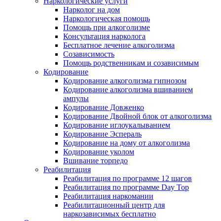
Наркологические услуги
Нарколог на дом
Наркологическая помощь
Помощь при алкоголизме
Консультация нарколога
Бесплатное лечение алкоголизма
Созависимость
Помощь родственникам и созависимым
Кодирование
Кодирование алкоголизма гипнозом
Кодирование алкоголизма вшиванием
ампулы
Кодирование Довженко
Кодирование Двойной блок от алкоголизма
Кодирование иглоукалыванием
Кодирование Эспераль
Кодирование на дому от алкоголизма
Кодирование уколом
Вшивание торпедо
Реабилитация
Реабилитация по программе 12 шагов
Реабилитация по программе Day Top
Реабилитация наркомании
Реабилитационный центр для
наркозависимых бесплатно