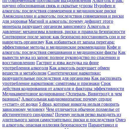
по современным протоколам выздоровления
Алкоголь и рак:
научно обоснованная связь и скрытые угрозы
Нурофен и
алкоголь: последствия совмещения и медицинские риски
Амоксициллин и алкоголь: последствия совмещения и риски
для здоровья
Магний и алкоголь: почему дефицит этого
минерала разрушает организм зависимого
Алкоголь и
давление: механизмы влияния, риски и правила безопасности
Снотворное после запоя: как безопасно восстановить сон и не
навредить организму
Как избавиться от запаха перегара:
эффективные методы и медицинские рекомендации
Кофе и
алкоголь: последствия смешивания и медицинские факты
Как
вывести мужа из запоя: полное руководство по спасению и
восстановлению
Гастрит и язва желудка на фоне
употребления алкоголя
Как алкоголь разрушает обмен
веществ и метаболизм
Синтетические наркотики:
разрушительные последствия для организма
Как распознать
употребление наркотиков: симптомы и признаки
Срок
действия кодирования от алкоголя и факторы эффективности
Медикаментозное кодирование (Эспераль, Вивитрол): в чем
разница?
Алкогольная кардиомиопатия: почему сердце
«устает» от водки
5 фраз, которые никогда нельзя говорить
зависимому человеку
Чем отличается обычное похмелье от
абстинентного синдрома?
Почему нельзя резко выходить из
длительного запоя самостоятельно: риски и последствия
Омез
и алкоголь: опасная иллюзия безопасности
Парацетамол и