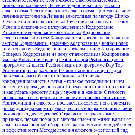
пивного алкоголизма
Лечение подросткового и детского
алкоголизма
Лечение женского алкоголизма
Принудительное
лечение алкоголизма
Лечение алкоголизма по методу Шичко
Лечение винного алкоголизма
Лечение алкоголизма лазером
Лечение алкоголизма иглоукалыванием
Кодирование
Анонимное кодирование алкоголизма
Кодирование
алкоголизма гипнозом
Кодирование алкоголизма вшиванием
ампулы
Кодирование Довженко
Кодирование Двойной блок
от алкоголизма
Кодирование иглоукалыванием
Кодирование
Эспераль
Кодирование на дому от алкоголизма
Кодирование
уколом
Вшивание торпедо
Реабилитация
Реабилитация по
программе 12 шагов
Реабилитация по программе Day Top
Реабилитация наркомании
Реабилитационный центр для
наркозависимых бесплатно
Филиалы
Политика
конфиденциальности
Статьи
Что такое психоделики и чем
опасен их прием для психики
Почему синеет нос от алкоголя
и как убрать красноту лица у мужчин и женщин
Отечность
после алкоголя: причины появления и способы снять отёки
Азитромицин и алкоголь: последствия совместного приема и
риски для здоровья
Что делать, если сын наркоман: пошаговое
руководство для родителей
Отравление наркотиками:
признаки, первая помощь и методы спасения жизни
Капли от
алкоголизма: полный обзор препаратов, механизмов действия
и эффективности
Методы лечения алкоголизма: полный гид