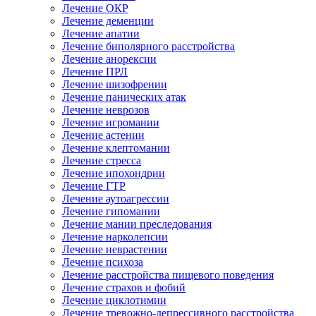
Лечение ОКР
Лечение деменции
Лечение апатии
Лечение биполярного расстройства
Лечение анорексии
Лечение ПРЛ
Лечение шизофрении
Лечение панических атак
Лечение неврозов
Лечение игромании
Лечение астении
Лечение клептомании
Лечение стресса
Лечение ипохондрии
Лечение ГТР
Лечение аутоагрессии
Лечение гипомании
Лечение мании преследования
Лечение нарколепсии
Лечение неврастении
Лечение психоза
Лечение расстройства пищевого поведения
Лечение страхов и фобий
Лечение циклотимии
Лечение тревожно-депрессивного расстройства