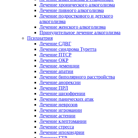
Лечение хронического алкоголизма
Лечение пивного алкоголизма
Лечение подросткового и детского
алкоголизма
Лечение женского алкоголизма
Принудительное лечение алкоголизма
Психиатрия
Лечение СДВГ
Лечение синдрома Туретта
Лечение ПТСР
Лечение ОКР
Лечение деменции
Лечение апатии
Лечение биполярного расстройства
Лечение анорексии
Лечение ПРЛ
Лечение шизофрении
Лечение панических атак
Лечение неврозов
Лечение игромании
Лечение астении
Лечение клептомании
Лечение стресса
Лечение ипохондрии
Лечение ГТР