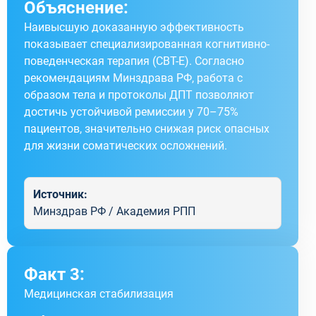
Объяснение:
Наивысшую доказанную эффективность
показывает специализированная когнитивно-
поведенческая терапия (CBT-E). Согласно
рекомендациям Минздрава РФ, работа с
образом тела и протоколы ДПТ позволяют
достичь устойчивой ремиссии у 70–75%
пациентов, значительно снижая риск опасных
для жизни соматических осложнений.
Источник:
Минздрав РФ / Академия РПП
Факт 3:
Медицинская стабилизация