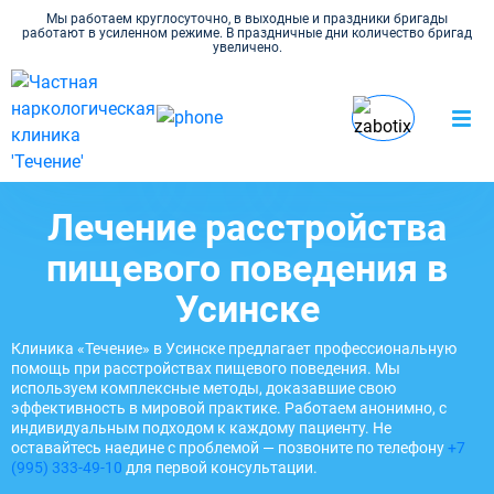
Мы работаем круглосуточно, в выходные и праздники бригады
работают в усиленном режиме. В праздничные дни количество бригад
увеличено.
Наркология Течение
Лечение расстройства
Психиатрия
в Усинске
пищевого поведения
Лечение расстройства
пищевого поведения в
Усинске
Клиника «Течение» в Усинске предлагает профессиональную
помощь при расстройствах пищевого поведения. Мы
используем комплексные методы, доказавшие свою
эффективность в мировой практике. Работаем анонимно, с
индивидуальным подходом к каждому пациенту. Не
оставайтесь наедине с проблемой — позвоните по телефону
+7
(995) 333-49-10
для первой консультации.