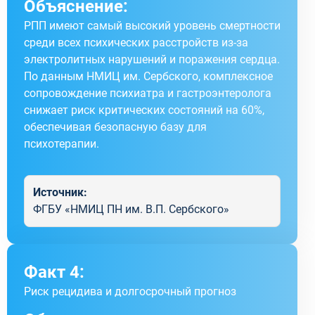
Объяснение:
РПП имеют самый высокий уровень смертности
среди всех психических расстройств из-за
электролитных нарушений и поражения сердца.
По данным НМИЦ им. Сербского, комплексное
сопровождение психиатра и гастроэнтеролога
снижает риск критических состояний на 60%,
обеспечивая безопасную базу для
психотерапии.
Источник:
ФГБУ «НМИЦ ПН им. В.П. Сербского»
Факт 4:
Риск рецидива и долгосрочный прогноз