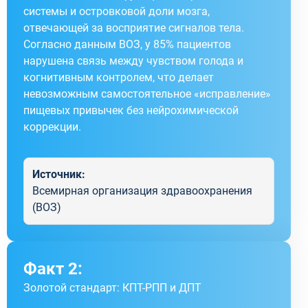
системы и островковой доли мозга,
отвечающей за восприятие сигналов тела.
Согласно данным ВОЗ, у 85% пациентов
нарушена связь между чувством голода и
когнитивным контролем, что делает
невозможным самостоятельное «исправление»
пищевых привычек без нейрохимической
коррекции.
Источник:
Всемирная организация здравоохранения
(ВОЗ)
Факт 2:
Золотой стандарт: КПТ-РПП и ДПТ