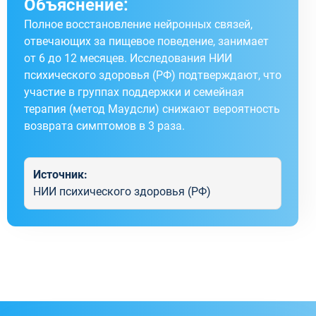
Объяснение:
Полное восстановление нейронных связей,
отвечающих за пищевое поведение, занимает
от 6 до 12 месяцев. Исследования НИИ
психического здоровья (РФ) подтверждают, что
участие в группах поддержки и семейная
терапия (метод Маудсли) снижают вероятность
возврата симптомов в 3 раза.
Источник:
НИИ психического здоровья (РФ)