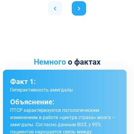
Немного
о фактах
Факт 1:
Гиперактивность амигдалы
Объяснение:
ПТСР характеризуется патологическим
изменением в работе «центра страха» мозга —
амигдалы. Согласно данным ВОЗ, у 95%
пациентов нарушается связь между