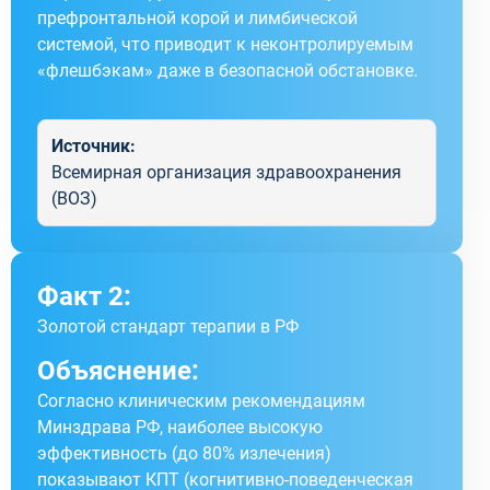
префронтальной корой и лимбической
системой, что приводит к неконтролируемым
«флешбэкам» даже в безопасной обстановке.
Источник:
Всемирная организация здравоохранения
(ВОЗ)
Факт 2:
Золотой стандарт терапии в РФ
Объяснение:
Согласно клиническим рекомендациям
Минздрава РФ, наиболее высокую
эффективность (до 80% излечения)
показывают КПТ (когнитивно-поведенческая