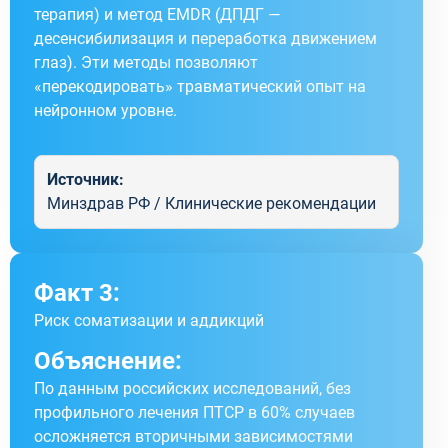
терапия) и метод EMDR (ДПДГ —
десенсибилизация и переработка движением
глаз). Эти методы позволяют
«перекодировать» травматический опыт на
нейронном уровне.
Источник:
Минздрав РФ / Клинические рекомендации
Факт 3:
Риск соматизации и аддикций
Объяснение:
По данным российских исследований, без
профильного лечения ПТСР в 60% случаев
осложняется вторичными зависимостями