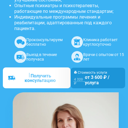
Опытные психиатры и психотерапевты,
работающие по международным стандартам;
Индивидуальные программы лечения и
реабилитации, адаптированные под каждого
пациента.
Проконсультируем
Клиника работает
бесплатно
круглосуточно
Выезд в течение
Врачи с опытом от 15
получаса
лет
Стоимость услуги
Получить
от 3 600 ₽ /
4 320
консультацию
услуга
₽