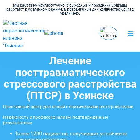
Мы работаем круглосуточно, в выходные и праздники бригады
работают в усиленном режиме. В праздничные дни количество бригад
увеличено.
Наркология Течение в Усинске
Психиатрия
Лечение ПТСР
Лечение
посттравматического
стрессового расстройства
(ПТСР) в Усинске
Престижный центр для людей с психическими расстройствами
Надёжность и профессионализм, подтверждённые
результатами
Более 1200 пациентов, получивших устойчивое
улучшение состояния;