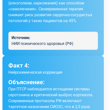
(алкоголизм, наркомания) как способом
«самолечения». Своевременная терапия
снижает риск развития сердечно-сосудистых
патологий у таких пациентов на 45%.
Источник:
НИИ психического здоровья (РФ)
Факт 4:
Нейрохимическая коррекция
Объяснение:
При ПТСР наблюдается истощение системы
серотонина и критический выброс кортизола.
Современные протоколы РФ включают
таргетное назначение СИОЗС, что в 2,5 раза