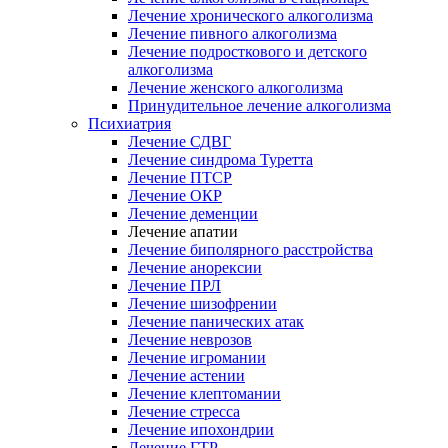
Лечение хронического алкоголизма
Лечение пивного алкоголизма
Лечение подросткового и детского
алкоголизма
Лечение женского алкоголизма
Принудительное лечение алкоголизма
Психиатрия
Лечение СДВГ
Лечение синдрома Туретта
Лечение ПТСР
Лечение ОКР
Лечение деменции
Лечение апатии
Лечение биполярного расстройства
Лечение анорексии
Лечение ПРЛ
Лечение шизофрении
Лечение панических атак
Лечение неврозов
Лечение игромании
Лечение астении
Лечение клептомании
Лечение стресса
Лечение ипохондрии
Лечение ГТР