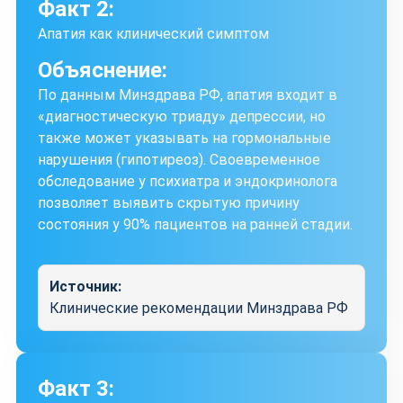
Факт 2:
Апатия как клинический симптом
Объяснение:
По данным Минздрава РФ, апатия входит в
«диагностическую триаду» депрессии, но
также может указывать на гормональные
нарушения (гипотиреоз). Своевременное
обследование у психиатра и эндокринолога
позволяет выявить скрытую причину
состояния у 90% пациентов на ранней стадии.
Источник:
Клинические рекомендации Минздрава РФ
Факт 3: