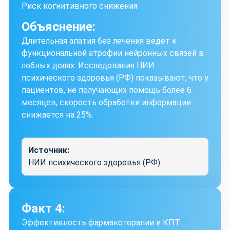
Риск когнитивного снижения
Объяснение:
Длительная апатия без лечения ведет к
функциональной атрофии нейронных связей в
лобных долях. Исследования НИИ
психического здоровья (РФ) показывают, что у
пациентов, не получающих помощь более 6
месяцев, скорость обработки информации
снижается на 25%.
Источник:
НИИ психического здоровья (РФ)
Факт 4:
Эффективность фармакотерапии и КПТ