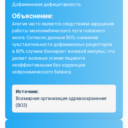
Дофаминовая дефицитарность
Объяснение:
Апатия часто является следствием нарушения
работы мезолимбического пути головного
мозга. Согласно данным ВОЗ, снижение
чувствительности дофаминовых рецепторов
в 80% случаев блокирует волевой импульс, что
делает волевые усилия пациента
неэффективными без коррекции
нейрохимического баланса.
Источник:
Всемирная организация здравоохранения
(ВОЗ)