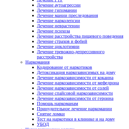
Лечение аутоагрессии
Лечение гипомании
Лечение мании преследования
Лечение нарколепсии
Лечение неврастении
Лечение психоза
Лечение расстройства пищевого поведения
Лечение страхов и фобий
Лечение циклотимии
Лечение тревожно-депрессивного
расстройства
Наркомания
Кодирование от наркотиков
Детоксикация наркозависимых на дому
Лечение наркозависимости от кокаина
Лечение наркозависимости от мефедрона
Лечение наркозависимости от солей
Лечение спайсовой наркозависимости
Лечение наркозависимости от героина
Помощь наркоманам
Принудительное лечение наркомании
Снятие ломки
Тест на наркотики в клинике и на дому
УБОД