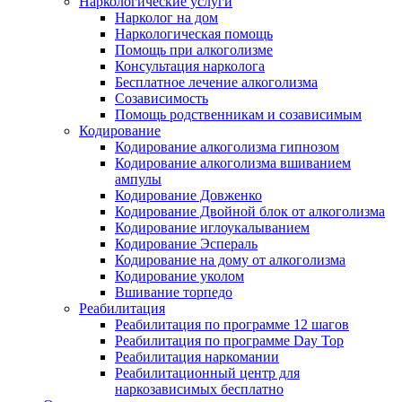
Наркологические услуги
Нарколог на дом
Наркологическая помощь
Помощь при алкоголизме
Консультация нарколога
Бесплатное лечение алкоголизма
Созависимость
Помощь родственникам и созависимым
Кодирование
Кодирование алкоголизма гипнозом
Кодирование алкоголизма вшиванием
ампулы
Кодирование Довженко
Кодирование Двойной блок от алкоголизма
Кодирование иглоукалыванием
Кодирование Эспераль
Кодирование на дому от алкоголизма
Кодирование уколом
Вшивание торпедо
Реабилитация
Реабилитация по программе 12 шагов
Реабилитация по программе Day Top
Реабилитация наркомании
Реабилитационный центр для
наркозависимых бесплатно