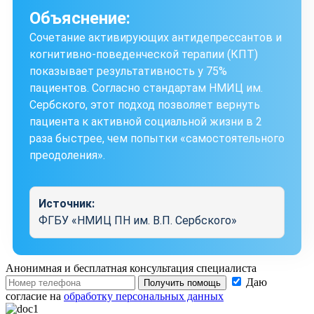
Объяснение:
Сочетание активирующих антидепрессантов и
когнитивно-поведенческой терапии (КПТ)
показывает результативность у 75%
пациентов. Согласно стандартам НМИЦ им.
Сербского, этот подход позволяет вернуть
пациента к активной социальной жизни в 2
раза быстрее, чем попытки «самостоятельного
преодоления».
Источник:
ФГБУ «НМИЦ ПН им. В.П. Сербского»
Анонимная и бесплатная
консультация специалиста
Даю
Получить помощь
согласие на
обработку персональных данных