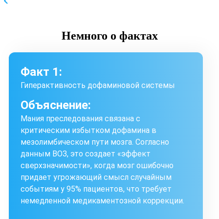
Немного
о фактах
Факт 1:
Гиперактивность дофаминовой системы
Объяснение:
Мания преследования связана с
критическим избытком дофамина в
мезолимбическом пути мозга. Согласно
данным ВОЗ, это создает «эффект
сверхзначимости», когда мозг ошибочно
придает угрожающий смысл случайным
событиям у 95% пациентов, что требует
немедленной медикаментозной коррекции.