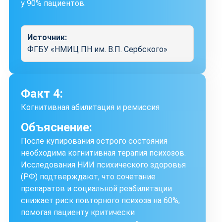
у 90% пациентов.
Источник:
ФГБУ «НМИЦ ПН им. В.П. Сербского»
Факт 4:
Когнитивная абилитация и ремиссия
Объяснение:
После купирования острого состояния
необходима когнитивная терапия психозов.
Исследования НИИ психического здоровья
(РФ) подтверждают, что сочетание
препаратов и социальной реабилитации
снижает риск повторного психоза на 60%,
помогая пациенту критически