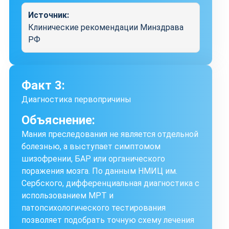
Источник:
Клинические рекомендации Минздрава
РФ
Факт 3:
Диагностика первопричины
Объяснение:
Мания преследования не является отдельной
болезнью, а выступает симптомом
шизофрении, БАР или органического
поражения мозга. По данным НМИЦ им.
Сербского, дифференциальная диагностика с
использованием МРТ и
патопсихологического тестирования
позволяет подобрать точную схему лечения