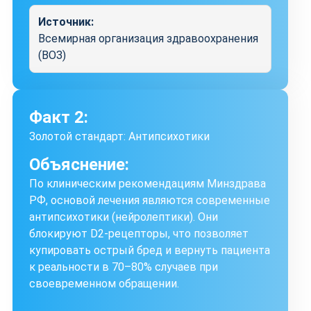
Источник:
Всемирная организация здравоохранения
(ВОЗ)
Факт 2:
Золотой стандарт: Антипсихотики
Объяснение:
По клиническим рекомендациям Минздрава
РФ, основой лечения являются современные
антипсихотики (нейролептики). Они
блокируют D2-рецепторы, что позволяет
купировать острый бред и вернуть пациента
к реальности в 70–80% случаев при
своевременном обращении.