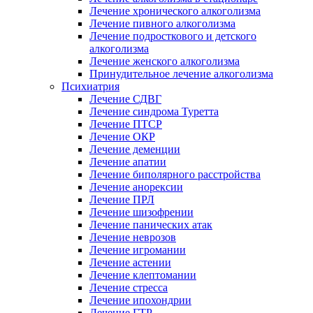
Лечение хронического алкоголизма
Лечение пивного алкоголизма
Лечение подросткового и детского
алкоголизма
Лечение женского алкоголизма
Принудительное лечение алкоголизма
Психиатрия
Лечение СДВГ
Лечение синдрома Туретта
Лечение ПТСР
Лечение ОКР
Лечение деменции
Лечение апатии
Лечение биполярного расстройства
Лечение анорексии
Лечение ПРЛ
Лечение шизофрении
Лечение панических атак
Лечение неврозов
Лечение игромании
Лечение астении
Лечение клептомании
Лечение стресса
Лечение ипохондрии
Лечение ГТР