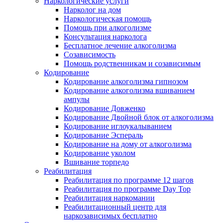
Наркологические услуги
Нарколог на дом
Наркологическая помощь
Помощь при алкоголизме
Консультация нарколога
Бесплатное лечение алкоголизма
Созависимость
Помощь родственникам и созависимым
Кодирование
Кодирование алкоголизма гипнозом
Кодирование алкоголизма вшиванием
ампулы
Кодирование Довженко
Кодирование Двойной блок от алкоголизма
Кодирование иглоукалыванием
Кодирование Эспераль
Кодирование на дому от алкоголизма
Кодирование уколом
Вшивание торпедо
Реабилитация
Реабилитация по программе 12 шагов
Реабилитация по программе Day Top
Реабилитация наркомании
Реабилитационный центр для
наркозависимых бесплатно