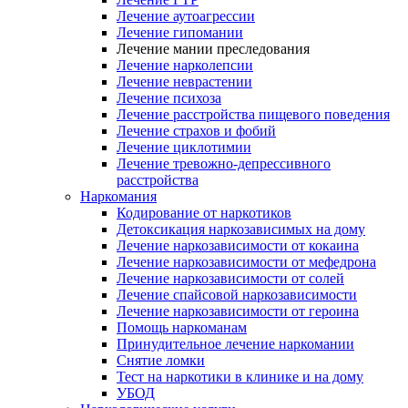
Лечение аутоагрессии
Лечение гипомании
Лечение мании преследования
Лечение нарколепсии
Лечение неврастении
Лечение психоза
Лечение расстройства пищевого поведения
Лечение страхов и фобий
Лечение циклотимии
Лечение тревожно-депрессивного
расстройства
Наркомания
Кодирование от наркотиков
Детоксикация наркозависимых на дому
Лечение наркозависимости от кокаина
Лечение наркозависимости от мефедрона
Лечение наркозависимости от солей
Лечение спайсовой наркозависимости
Лечение наркозависимости от героина
Помощь наркоманам
Принудительное лечение наркомании
Снятие ломки
Тест на наркотики в клинике и на дому
УБОД