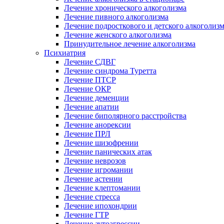
Лечение хронического алкоголизма
Лечение пивного алкоголизма
Лечение подросткового и детского алкоголиз
Лечение женского алкоголизма
Принудительное лечение алкоголизма
Психиатрия
Лечение СДВГ
Лечение синдрома Туретта
Лечение ПТСР
Лечение ОКР
Лечение деменции
Лечение апатии
Лечение биполярного расстройства
Лечение анорексии
Лечение ПРЛ
Лечение шизофрении
Лечение панических атак
Лечение неврозов
Лечение игромании
Лечение астении
Лечение клептомании
Лечение стресса
Лечение ипохондрии
Лечение ГТР
Лечение аутоагрессии