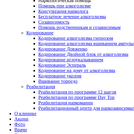
Наркологическая помощь
Помощь при алкоголизме
Консультация нарколога
Бесплатное лечение алкоголизма
Созависимость
Помощь родственникам и созависимым
Кодирование
Кодирование алкоголизма гипнозом
Кодирование алкоголизма вшиванием ампулы
Кодирование Довженко
Кодирование Двойной блок от алкоголизма
Кодирование иглоукалыванием
Кодирование Эспераль
Кодирование на дому от алкоголизма
Кодирование уколом
Вшивание торпедо
Реабилитация
Реабилитация по программе 12 шагов
Реабилитация по программе Day Top
Реабилитация наркомании
Реабилитационный центр для наркозависимых
О клинике
Акции
Фото
Врачи