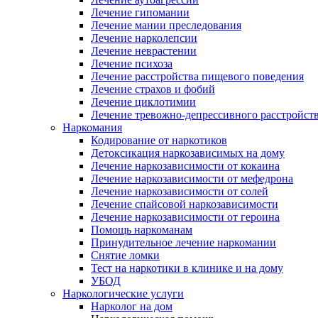
Лечение гипомании
Лечение мании преследования
Лечение нарколепсии
Лечение неврастении
Лечение психоза
Лечение расстройства пищевого поведения
Лечение страхов и фобий
Лечение циклотимии
Лечение тревожно-депрессивного расстройст
Наркомания
Кодирование от наркотиков
Детоксикация наркозависимых на дому
Лечение наркозависимости от кокаина
Лечение наркозависимости от мефедрона
Лечение наркозависимости от солей
Лечение спайсовой наркозависимости
Лечение наркозависимости от героина
Помощь наркоманам
Принудительное лечение наркомании
Снятие ломки
Тест на наркотики в клинике и на дому
УБОД
Наркологические услуги
Нарколог на дом