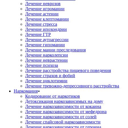
Лечение неврозов
Лечение игромании
Лечение астении
Лечение клептомании
Лечение стресса
Лечение ипохондрии
Лечение ГТР
Лечение аутоагрессии
Лечение гипомании
Лечение мании преследования
Лечение нарколепсии
Лечение неврастении
Лечение психоза
Лечение расстройства пищевого поведения
Лечение страхов и фобий
Лечение циклотимии
Лечение тревожно-депрессивного расстройства
Наркомания
Кодирование от наркотиков
Детоксикация наркозависимых на дому
Лечение наркозависимости от кокаина
Лечение наркозависимости от мефедрона
Лечение наркозависимости от солей
Лечение спайсовой наркозависимости
Лечение наркозависимости от героина