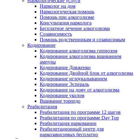
Наркологические услуги
Нарколог на дом
Наркологическая помощь
Помощь при алкоголизме
Консультация нарколога
Бесплатное лечение алкоголизма
Созависимость
Помощь родственникам и созависимым
Кодирование
Кодирование алкоголизма гипнозом
Кодирование алкоголизма вшиванием
ампулы
Кодирование Довженко
Кодирование Двойной блок от алкоголизма
Кодирование иглоукалыванием
Кодирование Эспераль
Кодирование на дому от алкоголизма
Кодирование уколом
Вшивание торпедо
Реабилитация
Реабилитация по программе 12 шагов
Реабилитация по программе Day Top
Реабилитация наркомании
Реабилитационный центр для
наркозависимых бесплатно