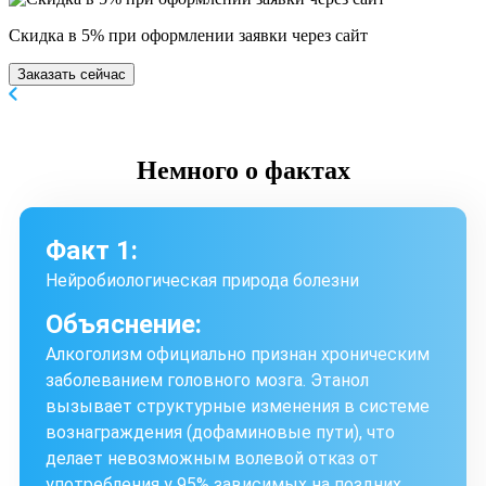
Скидка в 5% при оформлении заявки через сайт
Заказать сейчас
Немного
о фактах
Факт 1:
Нейробиологическая природа болезни
Объяснение:
Алкоголизм официально признан хроническим
заболеванием головного мозга. Этанол
вызывает структурные изменения в системе
вознаграждения (дофаминовые пути), что
делает невозможным волевой отказ от
употребления у 95% зависимых на поздних