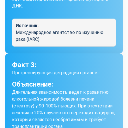
ДНК.
Источник:
Международное агентство по изучению
рака (IARC)
Факт 3:
Прогрессирующая деградация органов
Объяснение:
Длительная зависимость ведет к развитию
алкогольной жировой болезни печени
(стеатозу) у 90-100% пьющих. При отсутствии
лечения в 20% случаев это переходит в цирроз,
который является необратимым и требует
трансплантации органа.