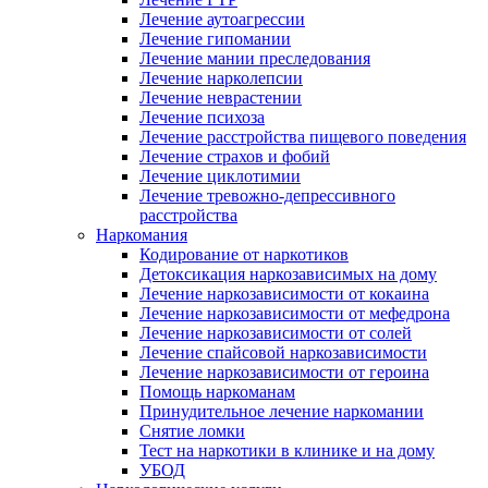
Лечение аутоагрессии
Лечение гипомании
Лечение мании преследования
Лечение нарколепсии
Лечение неврастении
Лечение психоза
Лечение расстройства пищевого поведения
Лечение страхов и фобий
Лечение циклотимии
Лечение тревожно-депрессивного
расстройства
Наркомания
Кодирование от наркотиков
Детоксикация наркозависимых на дому
Лечение наркозависимости от кокаина
Лечение наркозависимости от мефедрона
Лечение наркозависимости от солей
Лечение спайсовой наркозависимости
Лечение наркозависимости от героина
Помощь наркоманам
Принудительное лечение наркомании
Снятие ломки
Тест на наркотики в клинике и на дому
УБОД