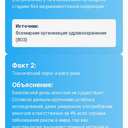
стадиях без медикаментозной коррекции.
Источник:
Всемирная организация здравоохранения
(ВОЗ)
Факт 2:
Токсический порог и риск рака
Объяснение:
Безопасной дозы алкоголя не существует.
Согласно данным крупномасштабных
исследований, даже умеренное употребление
алкоголя ответственно за 4% всех случаев
заболевания раком в мире, так как
ацетальдегид вызывает прямые мутации в