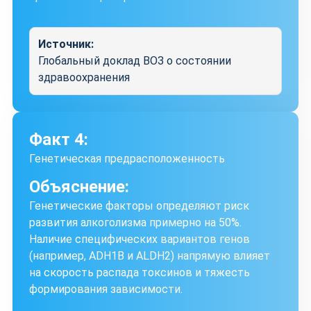
Источник:
Глобальный доклад ВОЗ о состоянии
здравоохранения
Факт 4:
Генетическая предрасположенность
Объяснение:
Генетические факторы определяют риск
развития алкоголизма примерно на 50%.
Наличие специфических вариантов генов
(например, ADH1B и ALDH2) напрямую влияет
на скорость распада токсинов и тяжесть
формирования зависимости.