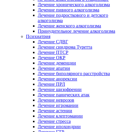
Лечение хронического алкоголизма
Лечение пивного алкоголизма
Лечение подросткового и детского
алкоголизма
Лечение женского алкоголизма
Принудительное лечение алкоголизма
Психиатрия
Лечение СДВГ
Лечение синдрома Туретта
Лечение ПТСР
Лечение ОКР
Лечение деменции
Лечение апатии
Лечение биполярного расстройства
Лечение анорексии
Лечение ПРЛ
Лечение шизофрении
Лечение панических атак
Лечение неврозов
Лечение игромании
Лечение астении
Лечение клептомании
Лечение стресса
Лечение ипохондрии
Лечение ГТР