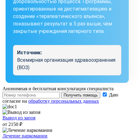
добровольностью процесса. Программы,
ориентированные на дестигматизацию и
создание «терапевтического альянса»,
показывают результат в 5 раз выше, чем
закрытые учреждения лагерного типа.
Источник:
Всемирная организация здравоохранения
(ВОЗ)
Анонимная и бесплатная
консультация специалиста
Даю
Получить помощь
согласие на
обработку персональных данных
Вывод из запоя
от 2150 ₽
Лечение наркомании