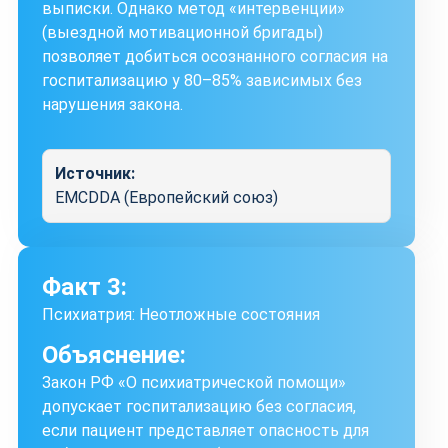
выписки. Однако метод «интервенции»
(выездной мотивационной бригады)
позволяет добиться осознанного согласия на
госпитализацию у 80–85% зависимых без
нарушения закона.
Источник:
EMCDDA (Европейский союз)
Факт 3:
Психиатрия: Неотложные состояния
Объяснение:
Закон РФ «О психиатрической помощи»
допускает госпитализацию без согласия,
если пациент представляет опасность для