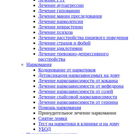
Лечение аутоагрессии
Лечение гипомании
Лечение мании преследования
Лечение нарколепсии
Лечение неврастении
Лечение психоза
Лечение расстройства пищевого поведения
Лечение страхов и фобий
Лечение циклотимии
Лечение тревожно-депрессивного
расстройства
Наркомания
Кодирование от наркотиков
Детоксикация наркозависимых на дому
Лечение наркозависимости от кокаина
Лечение наркозависимости от мефедрона
Лечение наркозависимости от солей
Лечение спайсовой наркозависимости
Лечение наркозависимости от героина
Помощь наркоманам
Принудительное лечение наркомании
Снятие ломки
Тест на наркотики в клинике и на дому
УБОД