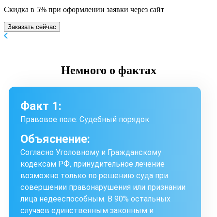
Скидка в 5% при оформлении заявки через сайт
Заказать сейчас
Немного
о фактах
Факт 1:
Правовое поле: Судебный порядок
Объяснение:
Согласно Уголовному и Гражданскому
кодексам РФ, принудительное лечение
возможно только по решению суда при
совершении правонарушения или признании
лица недееспособным. В 90% остальных
случаев единственным законным и