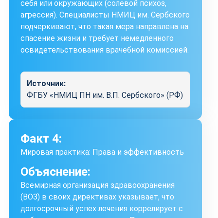
себя или окружающих (солевой психоз,
агрессия). Специалисты НМИЦ им. Сербского
подчеркивают, что такая мера направлена на
спасение жизни и требует немедленного
освидетельствования врачебной комиссией.
Источник:
ФГБУ «НМИЦ ПН им. В.П. Сербского» (РФ)
Факт 4:
Мировая практика: Права и эффективность
Объяснение:
Всемирная организация здравоохранения
(ВОЗ) в своих директивах указывает, что
долгосрочный успех лечения коррелирует с