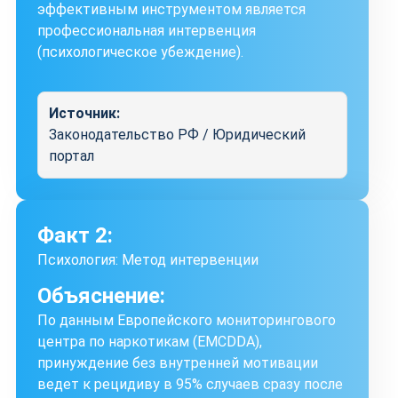
эффективным инструментом является
профессиональная интервенция
(психологическое убеждение).
Источник:
Законодательство РФ / Юридический
портал
Факт 2:
Психология: Метод интервенции
Объяснение:
По данным Европейского мониторингового
центра по наркотикам (EMCDDA),
принуждение без внутренней мотивации
ведет к рецидиву в 95% случаев сразу после