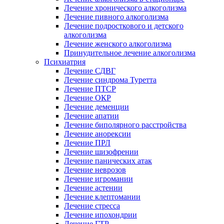
Лечение хронического алкоголизма
Лечение пивного алкоголизма
Лечение подросткового и детского
алкоголизма
Лечение женского алкоголизма
Принудительное лечение алкоголизма
Психиатрия
Лечение СДВГ
Лечение синдрома Туретта
Лечение ПТСР
Лечение ОКР
Лечение деменции
Лечение апатии
Лечение биполярного расстройства
Лечение анорексии
Лечение ПРЛ
Лечение шизофрении
Лечение панических атак
Лечение неврозов
Лечение игромании
Лечение астении
Лечение клептомании
Лечение стресса
Лечение ипохондрии
Лечение ГТР