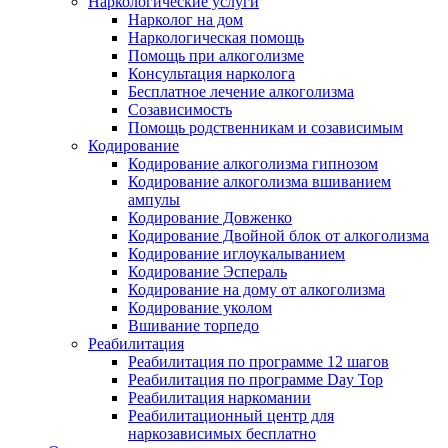
Наркологические услуги
Нарколог на дом
Наркологическая помощь
Помощь при алкоголизме
Консультация нарколога
Бесплатное лечение алкоголизма
Созависимость
Помощь родственникам и созависимым
Кодирование
Кодирование алкоголизма гипнозом
Кодирование алкоголизма вшиванием
ампулы
Кодирование Довженко
Кодирование Двойной блок от алкоголизма
Кодирование иглоукалыванием
Кодирование Эспераль
Кодирование на дому от алкоголизма
Кодирование уколом
Вшивание торпедо
Реабилитация
Реабилитация по программе 12 шагов
Реабилитация по программе Day Top
Реабилитация наркомании
Реабилитационный центр для
наркозависимых бесплатно