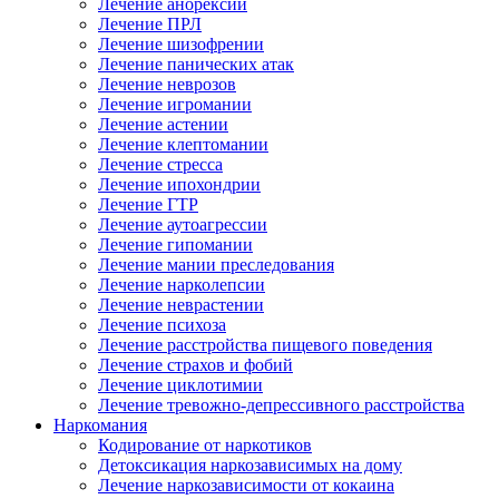
Лечение анорексии
Лечение ПРЛ
Лечение шизофрении
Лечение панических атак
Лечение неврозов
Лечение игромании
Лечение астении
Лечение клептомании
Лечение стресса
Лечение ипохондрии
Лечение ГТР
Лечение аутоагрессии
Лечение гипомании
Лечение мании преследования
Лечение нарколепсии
Лечение неврастении
Лечение психоза
Лечение расстройства пищевого поведения
Лечение страхов и фобий
Лечение циклотимии
Лечение тревожно-депрессивного расстройства
Наркомания
Кодирование от наркотиков
Детоксикация наркозависимых на дому
Лечение наркозависимости от кокаина