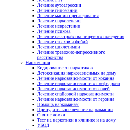
Лечение аутоагрессии
Лечение гипомании
Лечение мании преследования
Лечение нарколепсии
Лечение неврастении
Лечение психоза
Лечение расстройства пищевого поведения
Лечение страхов и фобий
Лечение циклотимии
Лечение тревожно-депрессивного
расстройства
Наркомания
Кодирование от наркотиков
Детоксикация наркозависимых на дому
Лечение наркозависимости от кокаина
Лечение наркозависимости от мефедрона
Лечение наркозависимости от солей
Лечение спайсовой наркозависимости
Лечение наркозависимости от героина
Помощь наркоманам
Принудительное лечение наркомании
Снятие ломки
Тест на наркотики в клинике и на дому
УБОД