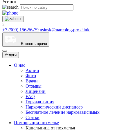
Усинск
2
+7 (909) 156-56-79
usinsk@narcolog-pro.clinic
Вызвать врача
Услуги
О нас
Акции
Фото
Врачи
Отзывы
Лицензии
FAQ
Горячая линия
Наркологический диспансер
Бесплатное лечение наркозависимых
Статьи
Помощь при похмелье
Капельница от похмелья