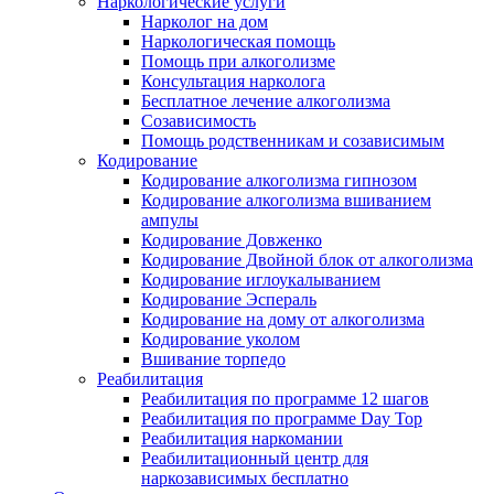
Наркологические услуги
Нарколог на дом
Наркологическая помощь
Помощь при алкоголизме
Консультация нарколога
Бесплатное лечение алкоголизма
Созависимость
Помощь родственникам и созависимым
Кодирование
Кодирование алкоголизма гипнозом
Кодирование алкоголизма вшиванием
ампулы
Кодирование Довженко
Кодирование Двойной блок от алкоголизма
Кодирование иглоукалыванием
Кодирование Эспераль
Кодирование на дому от алкоголизма
Кодирование уколом
Вшивание торпедо
Реабилитация
Реабилитация по программе 12 шагов
Реабилитация по программе Day Top
Реабилитация наркомании
Реабилитационный центр для
наркозависимых бесплатно