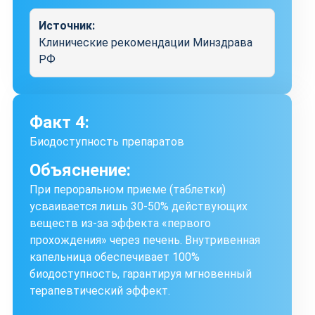
Источник:
Клинические рекомендации Минздрава
РФ
Факт 4:
Биодоступность препаратов
Объяснение:
При пероральном приеме (таблетки)
усваивается лишь 30-50% действующих
веществ из-за эффекта «первого
прохождения» через печень. Внутривенная
капельница обеспечивает 100%
биодоступность, гарантируя мгновенный
терапевтический эффект.