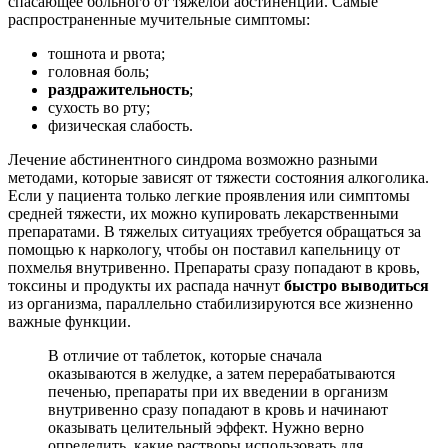
спасающее больного от тяжелой абстиненции. Самые
распространенные мучительные симптомы:
тошнота и рвота;
головная боль;
раздражительность
;
сухость во рту;
физическая слабость.
Лечение абстинентного синдрома возможно разными
методами, которые зависят от тяжести состояния алкоголика.
Если у пациента только легкие проявления или симптомы
средней тяжести, их можно купировать лекарственными
препаратами. В тяжелых ситуациях требуется обращаться за
помощью к наркологу, чтобы он поставил капельницу от
похмелья внутривенно. Препараты сразу попадают в кровь,
токсины и продукты их распада начнут
быстро выводиться
из организма, параллельно стабилизируются все жизненно
важные функции.
В отличие от таблеток, которые сначала
оказываются в желудке, а затем перерабатываются
печенью, препараты при их введении в организм
внутривенно сразу попадают в кровь и начинают
оказывать целительный эффект. Нужно верно
определить, какие растворы использовать для