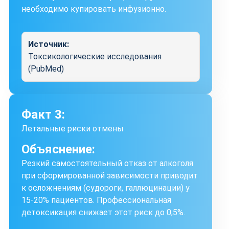
необходимо купировать инфузионно.
Источник:
Токсикологические исследования
(PubMed)
Факт 3:
Летальные риски отмены
Объяснение:
Резкий самостоятельный отказ от алкоголя
при сформированной зависимости приводит
к осложнениям (судороги, галлюцинации) у
15-20% пациентов. Профессиональная
детоксикация снижает этот риск до 0,5%.