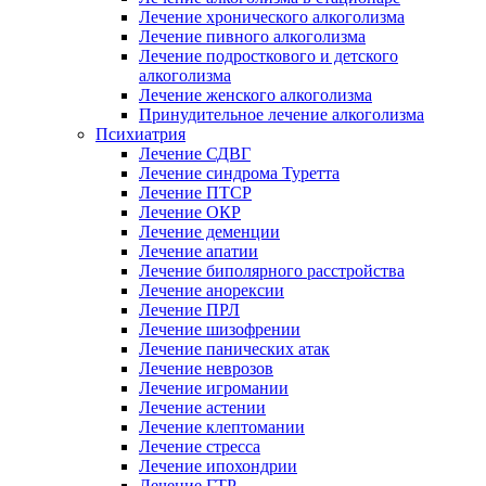
Лечение хронического алкоголизма
Лечение пивного алкоголизма
Лечение подросткового и детского
алкоголизма
Лечение женского алкоголизма
Принудительное лечение алкоголизма
Психиатрия
Лечение СДВГ
Лечение синдрома Туретта
Лечение ПТСР
Лечение ОКР
Лечение деменции
Лечение апатии
Лечение биполярного расстройства
Лечение анорексии
Лечение ПРЛ
Лечение шизофрении
Лечение панических атак
Лечение неврозов
Лечение игромании
Лечение астении
Лечение клептомании
Лечение стресса
Лечение ипохондрии
Лечение ГТР