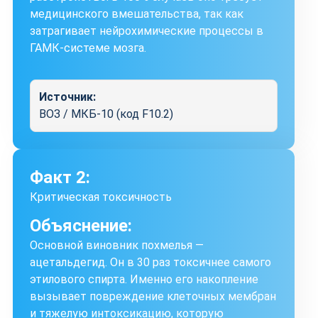
медицинского вмешательства, так как
затрагивает нейрохимические процессы в
ГАМК-системе мозга.
Источник:
ВОЗ / МКБ-10 (код F10.2)
Факт 2:
Критическая токсичность
Объяснение:
Основной виновник похмелья —
ацетальдегид. Он в 30 раз токсичнее самого
этилового спирта. Именно его накопление
вызывает повреждение клеточных мембран
и тяжелую интоксикацию, которую