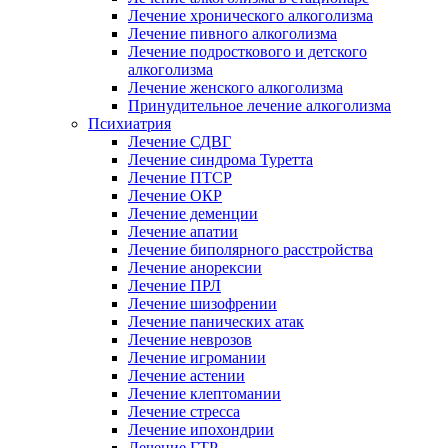
Лечение хронического алкоголизма
Лечение пивного алкоголизма
Лечение подросткового и детского
алкоголизма
Лечение женского алкоголизма
Принудительное лечение алкоголизма
Психиатрия
Лечение СДВГ
Лечение синдрома Туретта
Лечение ПТСР
Лечение ОКР
Лечение деменции
Лечение апатии
Лечение биполярного расстройства
Лечение анорексии
Лечение ПРЛ
Лечение шизофрении
Лечение панических атак
Лечение неврозов
Лечение игромании
Лечение астении
Лечение клептомании
Лечение стресса
Лечение ипохондрии
Лечение ГТР