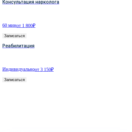
Консультация нарколога
60 мин
от 1 800₽
Записаться
Реабилитация
Индивидуально
от 3 150₽
Записаться
Информация о услугах и ценах не заменяет
очной консультации специалиста.
При угрозе жизни — 103/112
Правила отмены и возврата
Памятка для пациента