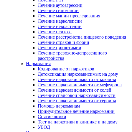
Лечение аутоагрессии
Лечение гипомании
Лечение мании преследования
Лечение нарколепсии
Лечение неврастении
Лечение психоза
Лечение расстройства пищевого поведения
Лечение страхов и фобий
Лечение циклотимии
Лечение тревожно-депрессивного
расстройства
Наркомания
Кодирование от наркотиков
Детоксикация наркозависимых на дому
Лечение наркозависимости от кокаина
Лечение наркозависимости от мефедрона
Лечение наркозависимости от солей
Лечение спайсовой наркозависимости
Лечение наркозависимости от героина
Помощь наркоманам
Принудительное лечение наркомании
Снятие ломки
Тест на наркотики в клинике и на дому
УБОД