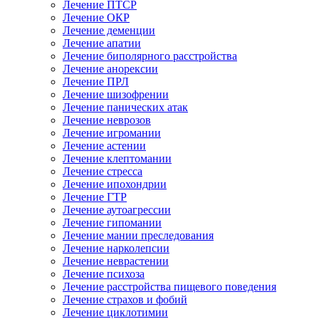
Лечение ПТСР
Лечение ОКР
Лечение деменции
Лечение апатии
Лечение биполярного расстройства
Лечение анорексии
Лечение ПРЛ
Лечение шизофрении
Лечение панических атак
Лечение неврозов
Лечение игромании
Лечение астении
Лечение клептомании
Лечение стресса
Лечение ипохондрии
Лечение ГТР
Лечение аутоагрессии
Лечение гипомании
Лечение мании преследования
Лечение нарколепсии
Лечение неврастении
Лечение психоза
Лечение расстройства пищевого поведения
Лечение страхов и фобий
Лечение циклотимии