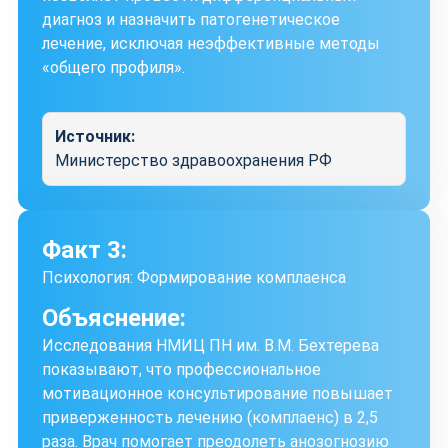
диагноз и назначить патогенетическое
лечение, исключая неэффективные методы
«общего профиля».
Источник:
Министерство здравоохранения РФ
Факт 3:
Психология: Формирование комплаенса
Объяснение:
Исследования НМИЦ ПН им. В.М. Бехтерева
показывают, что профессиональное
мотивационное консультирование повышает
приверженность лечению (комплаенс) в 2,5
раза. Врач помогает преодолеть анозогнозию