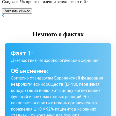
Скидка в 5% при оформлении заявки через сайт
Заказать сейчас
Немного
о фактах
Факт 1:
Диагностика: Нейробиологический скрининг
Объяснение:
Согласно стандартам Европейской федерации
неврологических обществ (EFNS), первичная
консультация включает оценку когнитивных
функций и психомоторных реакций. Это
позволяет выявить степень органического
поражения ЦНС у 92% пациентов на ранних
стадиях, что критично для подбора