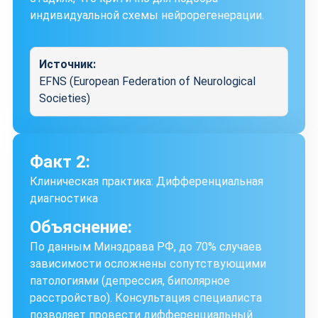
индивидуальной схемы нейрорегенерации.
Источник:
EFNS (European Federation of Neurological
Societies)
Факт 2:
Клиническая практика: Дифференциальная
диагностика
Объяснение:
По данным Минздрава РФ, до 70% случаев
зависимости осложнены сопутствующими
патологиями (депрессия, биполярное
расстройство). Консультация специалиста
позволяет провести дифференциальный