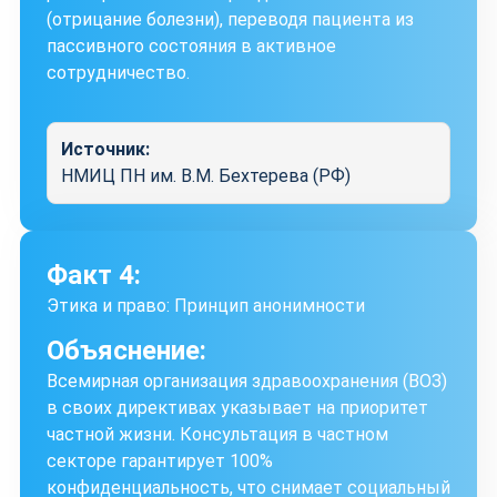
(отрицание болезни), переводя пациента из
пассивного состояния в активное
сотрудничество.
Источник:
НМИЦ ПН им. В.М. Бехтерева (РФ)
Факт 4:
Этика и право: Принцип анонимности
Объяснение:
Всемирная организация здравоохранения (ВОЗ)
в своих директивах указывает на приоритет
частной жизни. Консультация в частном
секторе гарантирует 100%
конфиденциальность, что снимает социальный