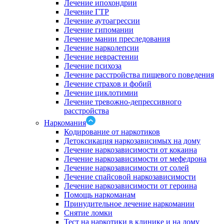
Лечение ипохондрии
Лечение ГТР
Лечение аутоагрессии
Лечение гипомании
Лечение мании преследования
Лечение нарколепсии
Лечение неврастении
Лечение психоза
Лечение расстройства пищевого поведения
Лечение страхов и фобий
Лечение циклотимии
Лечение тревожно-депрессивного
расстройства
Наркомания
Кодирование от наркотиков
Детоксикация наркозависимых на дому
Лечение наркозависимости от кокаина
Лечение наркозависимости от мефедрона
Лечение наркозависимости от солей
Лечение спайсовой наркозависимости
Лечение наркозависимости от героина
Помощь наркоманам
Принудительное лечение наркомании
Снятие ломки
Тест на наркотики в клинике и на дому