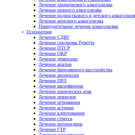
Лечение хронического алкоголизма
Лечение пивного алкоголизма
Лечение подросткового и детского алкоголиз
Лечение женского алкоголизма
Принудительное лечение алкоголизма
Психиатрия
Лечение СДВГ
Лечение синдрома Туретта
Лечение ПТСР
Лечение ОКР
Лечение деменции
Лечение апатии
Лечение биполярного расстройства
Лечение анорексии
Лечение ПРЛ
Лечение шизофрении
Лечение панических атак
Лечение неврозов
Лечение игромании
Лечение астении
Лечение клептомании
Лечение стресса
Лечение ипохондрии
Лечение ГТР
Лечение аутоагрессии