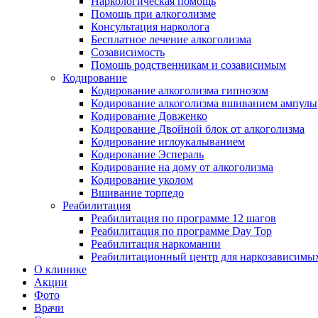
Наркологическая помощь
Помощь при алкоголизме
Консультация нарколога
Бесплатное лечение алкоголизма
Созависимость
Помощь родственникам и созависимым
Кодирование
Кодирование алкоголизма гипнозом
Кодирование алкоголизма вшиванием ампулы
Кодирование Довженко
Кодирование Двойной блок от алкоголизма
Кодирование иглоукалыванием
Кодирование Эспераль
Кодирование на дому от алкоголизма
Кодирование уколом
Вшивание торпедо
Реабилитация
Реабилитация по программе 12 шагов
Реабилитация по программе Day Top
Реабилитация наркомании
Реабилитационный центр для наркозависимых
О клинике
Акции
Фото
Врачи