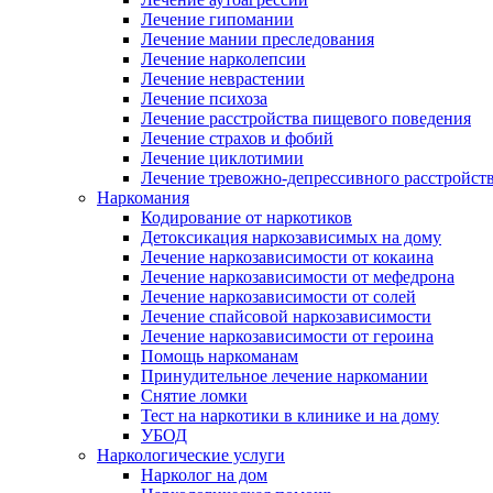
Лечение гипомании
Лечение мании преследования
Лечение нарколепсии
Лечение неврастении
Лечение психоза
Лечение расстройства пищевого поведения
Лечение страхов и фобий
Лечение циклотимии
Лечение тревожно-депрессивного расстройст
Наркомания
Кодирование от наркотиков
Детоксикация наркозависимых на дому
Лечение наркозависимости от кокаина
Лечение наркозависимости от мефедрона
Лечение наркозависимости от солей
Лечение спайсовой наркозависимости
Лечение наркозависимости от героина
Помощь наркоманам
Принудительное лечение наркомании
Снятие ломки
Тест на наркотики в клинике и на дому
УБОД
Наркологические услуги
Нарколог на дом