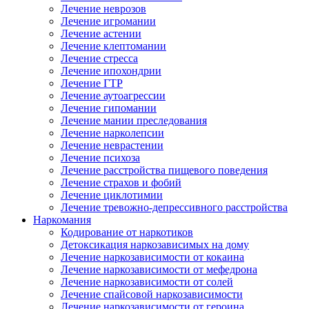
Лечение неврозов
Лечение игромании
Лечение астении
Лечение клептомании
Лечение стресса
Лечение ипохондрии
Лечение ГТР
Лечение аутоагрессии
Лечение гипомании
Лечение мании преследования
Лечение нарколепсии
Лечение неврастении
Лечение психоза
Лечение расстройства пищевого поведения
Лечение страхов и фобий
Лечение циклотимии
Лечение тревожно-депрессивного расстройства
Наркомания
Кодирование от наркотиков
Детоксикация наркозависимых на дому
Лечение наркозависимости от кокаина
Лечение наркозависимости от мефедрона
Лечение наркозависимости от солей
Лечение спайсовой наркозависимости
Лечение наркозависимости от героина