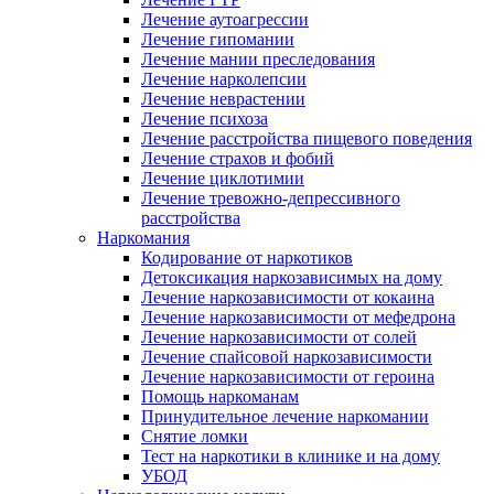
Лечение аутоагрессии
Лечение гипомании
Лечение мании преследования
Лечение нарколепсии
Лечение неврастении
Лечение психоза
Лечение расстройства пищевого поведения
Лечение страхов и фобий
Лечение циклотимии
Лечение тревожно-депрессивного
расстройства
Наркомания
Кодирование от наркотиков
Детоксикация наркозависимых на дому
Лечение наркозависимости от кокаина
Лечение наркозависимости от мефедрона
Лечение наркозависимости от солей
Лечение спайсовой наркозависимости
Лечение наркозависимости от героина
Помощь наркоманам
Принудительное лечение наркомании
Снятие ломки
Тест на наркотики в клинике и на дому
УБОД