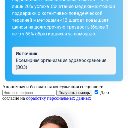
лишь 20% успеха. Сочетание медикаментозной
поддержки с когнитивно-поведенческой
терапией и методами «12 шагов» повышает
шансы на долгосрочную трезвость (более 3
лет) у 65% обратившихся за помощью.
Источник:
Всемирная организация здравоохранения
(ВОЗ)
Анонимная и бесплатная
консультация специалиста
Даю
Получить помощь
согласие на
обработку персональных данных