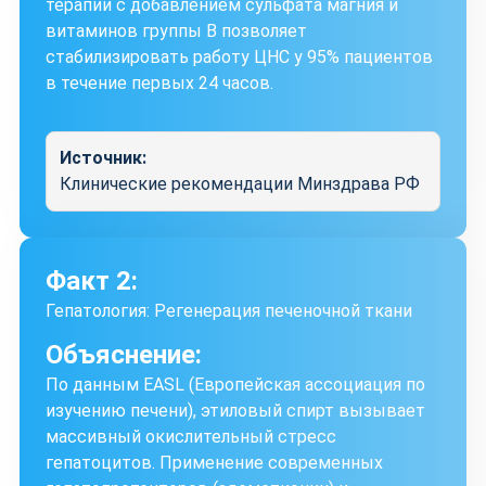
терапии с добавлением сульфата магния и
витаминов группы B позволяет
стабилизировать работу ЦНС у 95% пациентов
в течение первых 24 часов.
Источник:
Клинические рекомендации Минздрава РФ
Факт 2:
Гепатология: Регенерация печеночной ткани
Объяснение:
По данным EASL (Европейская ассоциация по
изучению печени), этиловый спирт вызывает
массивный окислительный стресс
гепатоцитов. Применение современных