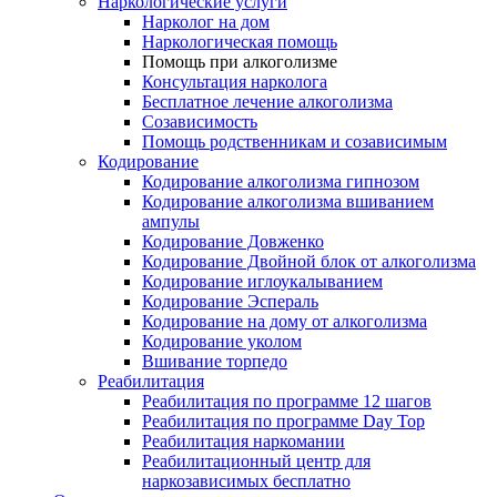
Наркологические услуги
Нарколог на дом
Наркологическая помощь
Помощь при алкоголизме
Консультация нарколога
Бесплатное лечение алкоголизма
Созависимость
Помощь родственникам и созависимым
Кодирование
Кодирование алкоголизма гипнозом
Кодирование алкоголизма вшиванием
ампулы
Кодирование Довженко
Кодирование Двойной блок от алкоголизма
Кодирование иглоукалыванием
Кодирование Эспераль
Кодирование на дому от алкоголизма
Кодирование уколом
Вшивание торпедо
Реабилитация
Реабилитация по программе 12 шагов
Реабилитация по программе Day Top
Реабилитация наркомании
Реабилитационный центр для
наркозависимых бесплатно