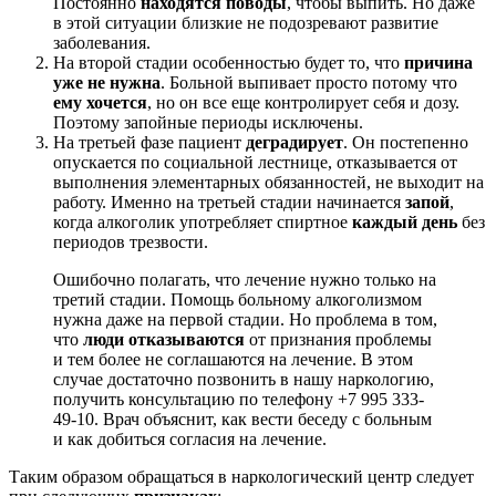
Постоянно
находятся поводы
, чтобы выпить. Но даже
в этой ситуации близкие не подозревают развитие
заболевания.
На второй стадии особенностью будет то, что
причина
уже не нужна
. Больной выпивает просто потому что
ему хочется
, но он все еще контролирует себя и дозу.
Поэтому запойные периоды исключены.
На третьей фазе пациент
деградирует
. Он постепенно
опускается по социальной лестнице, отказывается от
выполнения элементарных обязанностей, не выходит на
работу. Именно на третьей стадии начинается
запой
,
когда алкоголик употребляет спиртное
каждый день
без
периодов трезвости.
Ошибочно полагать, что лечение нужно только на
третий стадии. Помощь больному алкоголизмом
нужна даже на первой стадии. Но проблема в том,
что
люди отказываются
от признания проблемы
и тем более не соглашаются на лечение. В этом
случае достаточно позвонить в нашу наркологию,
получить консультацию по телефону +7 995 333-
49-10. Врач объяснит, как вести беседу с больным
и как добиться согласия на лечение.
Таким образом обращаться в наркологический центр следует