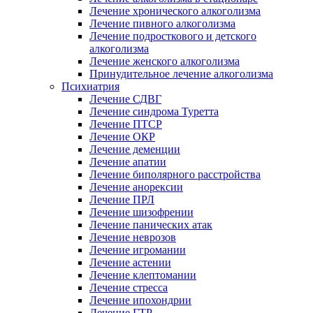
Лечение хронического алкоголизма
Лечение пивного алкоголизма
Лечение подросткового и детского
алкоголизма
Лечение женского алкоголизма
Принудительное лечение алкоголизма
Психиатрия
Лечение СДВГ
Лечение синдрома Туретта
Лечение ПТСР
Лечение ОКР
Лечение деменции
Лечение апатии
Лечение биполярного расстройства
Лечение анорексии
Лечение ПРЛ
Лечение шизофрении
Лечение панических атак
Лечение неврозов
Лечение игромании
Лечение астении
Лечение клептомании
Лечение стресса
Лечение ипохондрии
Лечение ГТР