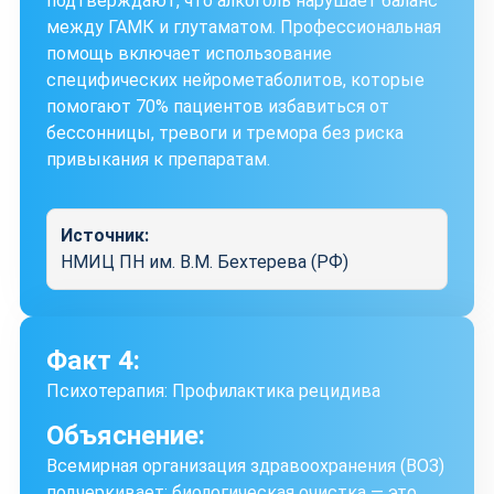
подтверждают, что алкоголь нарушает баланс
между ГАМК и глутаматом. Профессиональная
помощь включает использование
специфических нейрометаболитов, которые
помогают 70% пациентов избавиться от
бессонницы, тревоги и тремора без риска
привыкания к препаратам.
Источник:
НМИЦ ПН им. В.М. Бехтерева (РФ)
Факт 4:
Психотерапия: Профилактика рецидива
Объяснение:
Всемирная организация здравоохранения (ВОЗ)
подчеркивает: биологическая очистка — это