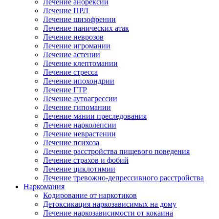
Лечение анорексии
Лечение ПРЛ
Лечение шизофрении
Лечение панических атак
Лечение неврозов
Лечение игромании
Лечение астении
Лечение клептомании
Лечение стресса
Лечение ипохондрии
Лечение ГТР
Лечение аутоагрессии
Лечение гипомании
Лечение мании преследования
Лечение нарколепсии
Лечение неврастении
Лечение психоза
Лечение расстройства пищевого поведения
Лечение страхов и фобий
Лечение циклотимии
Лечение тревожно-депрессивного расстройства
Наркомания
Кодирование от наркотиков
Детоксикация наркозависимых на дому
Лечение наркозависимости от кокаина