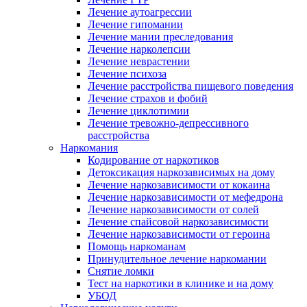
Лечение аутоагрессии
Лечение гипомании
Лечение мании преследования
Лечение нарколепсии
Лечение неврастении
Лечение психоза
Лечение расстройства пищевого поведения
Лечение страхов и фобий
Лечение циклотимии
Лечение тревожно-депрессивного
расстройства
Наркомания
Кодирование от наркотиков
Детоксикация наркозависимых на дому
Лечение наркозависимости от кокаина
Лечение наркозависимости от мефедрона
Лечение наркозависимости от солей
Лечение спайсовой наркозависимости
Лечение наркозависимости от героина
Помощь наркоманам
Принудительное лечение наркомании
Снятие ломки
Тест на наркотики в клинике и на дому
УБОД