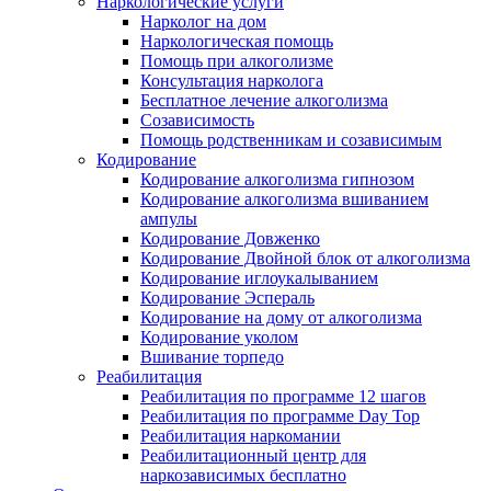
Наркологические услуги
Нарколог на дом
Наркологическая помощь
Помощь при алкоголизме
Консультация нарколога
Бесплатное лечение алкоголизма
Созависимость
Помощь родственникам и созависимым
Кодирование
Кодирование алкоголизма гипнозом
Кодирование алкоголизма вшиванием
ампулы
Кодирование Довженко
Кодирование Двойной блок от алкоголизма
Кодирование иглоукалыванием
Кодирование Эспераль
Кодирование на дому от алкоголизма
Кодирование уколом
Вшивание торпедо
Реабилитация
Реабилитация по программе 12 шагов
Реабилитация по программе Day Top
Реабилитация наркомании
Реабилитационный центр для
наркозависимых бесплатно