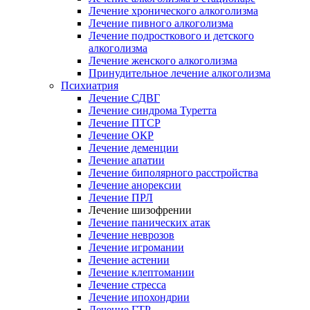
Лечение хронического алкоголизма
Лечение пивного алкоголизма
Лечение подросткового и детского
алкоголизма
Лечение женского алкоголизма
Принудительное лечение алкоголизма
Психиатрия
Лечение СДВГ
Лечение синдрома Туретта
Лечение ПТСР
Лечение ОКР
Лечение деменции
Лечение апатии
Лечение биполярного расстройства
Лечение анорексии
Лечение ПРЛ
Лечение шизофрении
Лечение панических атак
Лечение неврозов
Лечение игромании
Лечение астении
Лечение клептомании
Лечение стресса
Лечение ипохондрии
Лечение ГТР