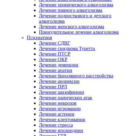
Лечение хронического алкоголизма
Лечение пивного алкоголизма
Лечение подросткового и детского
алкоголизма
Лечение женского алкоголизма
Принудительное лечение алкоголизма
Психиатрия
Лечение СДВГ
Лечение синдрома Туретта
Лечение ПТСР
Лечение ОКР
Лечение деменции
Лечение апатии
Лечение биполярного расстройства
Лечение анорексии
Лечение ПРЛ
Лечение шизофрении
Лечение панических атак
Лечение неврозов
Лечение игромании
Лечение астении
Лечение клептомании
Лечение стресса
Лечение ипохондрии
Лечение ГТР