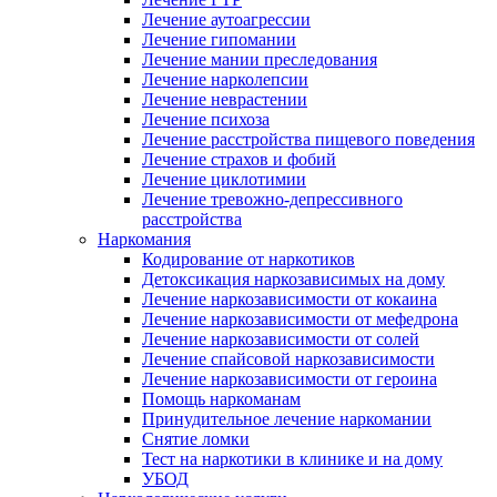
Лечение аутоагрессии
Лечение гипомании
Лечение мании преследования
Лечение нарколепсии
Лечение неврастении
Лечение психоза
Лечение расстройства пищевого поведения
Лечение страхов и фобий
Лечение циклотимии
Лечение тревожно-депрессивного
расстройства
Наркомания
Кодирование от наркотиков
Детоксикация наркозависимых на дому
Лечение наркозависимости от кокаина
Лечение наркозависимости от мефедрона
Лечение наркозависимости от солей
Лечение спайсовой наркозависимости
Лечение наркозависимости от героина
Помощь наркоманам
Принудительное лечение наркомании
Снятие ломки
Тест на наркотики в клинике и на дому
УБОД