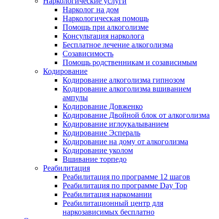
Наркологические услуги
Нарколог на дом
Наркологическая помощь
Помощь при алкоголизме
Консультация нарколога
Бесплатное лечение алкоголизма
Созависимость
Помощь родственникам и созависимым
Кодирование
Кодирование алкоголизма гипнозом
Кодирование алкоголизма вшиванием
ампулы
Кодирование Довженко
Кодирование Двойной блок от алкоголизма
Кодирование иглоукалыванием
Кодирование Эспераль
Кодирование на дому от алкоголизма
Кодирование уколом
Вшивание торпедо
Реабилитация
Реабилитация по программе 12 шагов
Реабилитация по программе Day Top
Реабилитация наркомании
Реабилитационный центр для
наркозависимых бесплатно