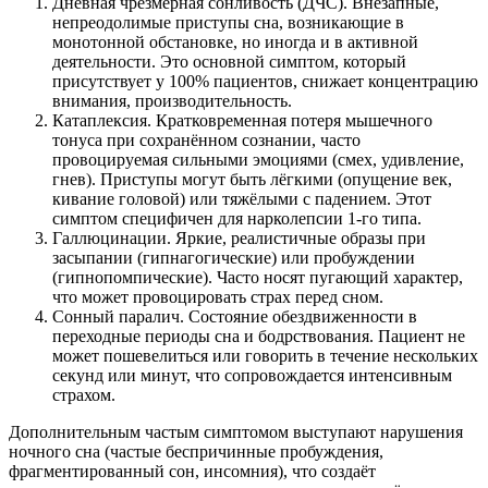
Дневная чрезмерная сонливость (ДЧС). Внезапные,
непреодолимые приступы сна, возникающие в
монотонной обстановке, но иногда и в активной
деятельности. Это основной симптом, который
присутствует у 100% пациентов, снижает концентрацию
внимания, производительность.
Катаплексия. Кратковременная потеря мышечного
тонуса при сохранённом сознании, часто
провоцируемая сильными эмоциями (смех, удивление,
гнев). Приступы могут быть лёгкими (опущение век,
кивание головой) или тяжёлыми с падением. Этот
симптом специфичен для нарколепсии 1-го типа.
Галлюцинации. Яркие, реалистичные образы при
засыпании (гипнагогические) или пробуждении
(гипнопомпические). Часто носят пугающий характер,
что может провоцировать страх перед сном.
Сонный паралич. Состояние обездвиженности в
переходные периоды сна и бодрствования. Пациент не
может пошевелиться или говорить в течение нескольких
секунд или минут, что сопровождается интенсивным
страхом.
Дополнительным частым симптомом выступают нарушения
ночного сна (частые беспричинные пробуждения,
фрагментированный сон, инсомния), что создаёт