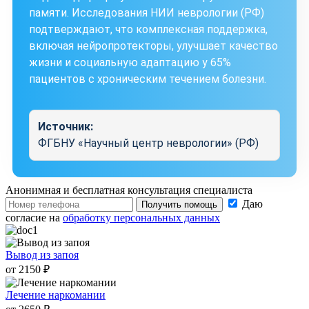
памяти. Исследования НИИ неврологии (РФ)
подтверждают, что комплексная поддержка,
включая нейропротекторы, улучшает качество
жизни и социальную адаптацию у 65%
пациентов с хроническим течением болезни.
Источник:
ФГБНУ «Научный центр неврологии» (РФ)
Анонимная и бесплатная
консультация специалиста
Даю
Получить помощь
согласие на
обработку персональных данных
Вывод из запоя
от 2150 ₽
Лечение наркомании