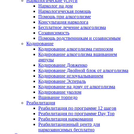
Наркологические услуги
Нарколог на дом
Наркологическая помощь
Помощь при алкоголизме
Консультация нарколога
Бесплатное лечение алкоголизма
Созависимость
Помощь родственникам и созависимым
Кодирование
Кодирование алкоголизма гипнозом
Кодирование алкоголизма вшиванием
ампулы
Кодирование Довженко
Кодирование Двойной блок от алкоголизма
Кодирование иглоукалыванием
Кодирование Эспераль
Кодирование на дому от алкоголизма
Кодирование уколом
Вшивание торпедо
Реабилитация
Реабилитация по программе 12 шагов
Реабилитация по программе Day Top
Реабилитация наркомании
Реабилитационный центр для
наркозависимых бесплатно