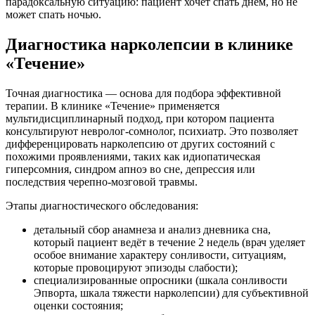
парадоксальную ситуацию: пациент хочет спать днём, но не
может спать ночью.
Диагностика нарколепсии в клинике
«Течение»
Точная диагностика — основа для подбора эффективной
терапии. В клинике «Течение» применяется
мультидисциплинарный подход, при котором пациента
консультируют невролог-сомнолог, психиатр. Это позволяет
дифференцировать нарколепсию от других состояний с
похожими проявлениями, таких как идиопатическая
гиперсомния, синдром апноэ во сне, депрессия или
последствия черепно-мозговой травмы.
Этапы диагностического обследования:
детальный сбор анамнеза и анализ дневника сна,
который пациент ведёт в течение 2 недель (врач уделяет
особое внимание характеру сонливости, ситуациям,
которые провоцируют эпизоды слабости);
специализированные опросники (шкала сонливости
Эпворта, шкала тяжести нарколепсии) для субъективной
оценки состояния;