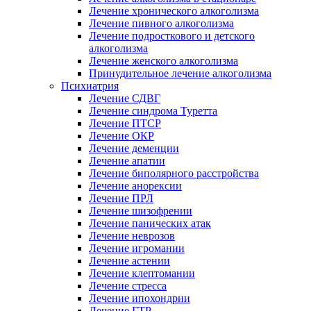
Лечение хронического алкоголизма
Лечение пивного алкоголизма
Лечение подросткового и детского
алкоголизма
Лечение женского алкоголизма
Принудительное лечение алкоголизма
Психиатрия
Лечение СДВГ
Лечение синдрома Туретта
Лечение ПТСР
Лечение ОКР
Лечение деменции
Лечение апатии
Лечение биполярного расстройства
Лечение анорексии
Лечение ПРЛ
Лечение шизофрении
Лечение панических атак
Лечение неврозов
Лечение игромании
Лечение астении
Лечение клептомании
Лечение стресса
Лечение ипохондрии
Лечение ГТР