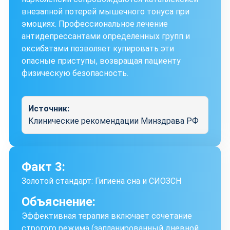
внезапной потерей мышечного тонуса при
эмоциях. Профессиональное лечение
антидепрессантами определенных групп и
оксибатами позволяет купировать эти
опасные приступы, возвращая пациенту
физическую безопасность.
Источник:
Клинические рекомендации Минздрава РФ
Факт 3:
Золотой стандарт: Гигиена сна и СИОЗСН
Объяснение:
Эффективная терапия включает сочетание
строгого режима (запланированный дневной