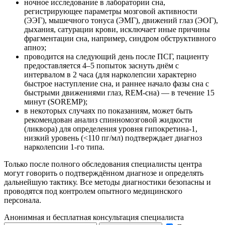
ночное исследование в лаборатории сна,
регистрирующее параметры мозговой активности
(ЭЭГ), мышечного тонуса (ЭМГ), движений глаз (ЭОГ),
дыхания, сатурации крови, исключает иные причины
фрагментации сна, например, синдром обструктивного
апноэ;
проводится на следующий день после ПСГ, пациенту
предоставляется 4–5 попыток заснуть днём с
интервалом в 2 часа (для нарколепсии характерно
быстрое наступление сна, и раннее начало фазы сна с
быстрыми движениями глаз, REM-сна) — в течение 15
минут (SOREMP);
в некоторых случаях по показаниям, может быть
рекомендован анализ спинномозговой жидкости
(ликвора) для определения уровня гипокретина-1,
низкий уровень (<110 пг/мл) подтверждает диагноз
нарколепсии 1-го типа.
Только после полного обследования специалисты центра
могут говорить о подтверждённом диагнозе и определять
дальнейшую тактику. Все методы диагностики безопасны и
проводятся под контролем опытного медицинского
персонала.
Анонимная и бесплатная
консультация специалиста