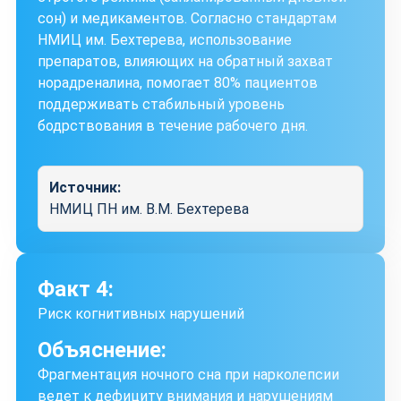
сон) и медикаментов. Согласно стандартам
НМИЦ им. Бехтерева, использование
препаратов, влияющих на обратный захват
норадреналина, помогает 80% пациентов
поддерживать стабильный уровень
бодрствования в течение рабочего дня.
Источник:
НМИЦ ПН им. В.М. Бехтерева
Факт 4:
Риск когнитивных нарушений
Объяснение:
Фрагментация ночного сна при нарколепсии
ведет к дефициту внимания и нарушениям