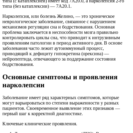
типа (с катаплексией) имеет код 7A20.0, а нарколепсия 2-го
типа (без катаплексии) — 7A20.1.
Нарколепсия, или болезнь Желино, — это хроническое
неврологическое заболевание, связанное с нарушением
механизмов регуляции сна и бодрствования. Основная
проблема заключается в неспособности мозга правильно
контролировать циклы сна, что приводит к интрузивным
проявлениям патологии в период активного дня. В основе
заболевания часто лежит аутоиммунный процесс,
приводящий к дефициту гипокретина (орексина) —
нейропептида, отвечающего за поддержание состояния
бодрствования.
Основные симптомы и проявления
нарколепсии
Заболевание имеет ряд характерных симптомов, которые
могут варьироваться по степени выраженности у разных
пациентов. Своевременное выявление этих признаков —
первый шаг к корректной диагностике.
Ключевые клинические проявления.