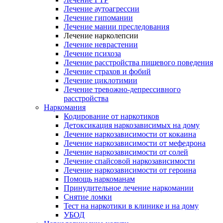
Лечение аутоагрессии
Лечение гипомании
Лечение мании преследования
Лечение нарколепсии
Лечение неврастении
Лечение психоза
Лечение расстройства пищевого поведения
Лечение страхов и фобий
Лечение циклотимии
Лечение тревожно-депрессивного
расстройства
Наркомания
Кодирование от наркотиков
Детоксикация наркозависимых на дому
Лечение наркозависимости от кокаина
Лечение наркозависимости от мефедрона
Лечение наркозависимости от солей
Лечение спайсовой наркозависимости
Лечение наркозависимости от героина
Помощь наркоманам
Принудительное лечение наркомании
Снятие ломки
Тест на наркотики в клинике и на дому
УБОД