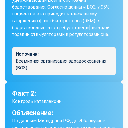
удерживающий мозг в состоянии
бодрствования. Согласно данным ВОЗ, у 95%
пациентов это приводит к внезапному
вторжению фазы быстрого сна (REM) в
бодрствование, что требует специфической
терапии стимуляторами и регуляторами сна.
Источник:
Всемирная организация здравоохранения
(ВОЗ)
Факт 2:
Контроль катаплексии
Объяснение:
По данным Минздрава РФ, до 70% случаев
нарколепсии сопровождаются катаплексией —