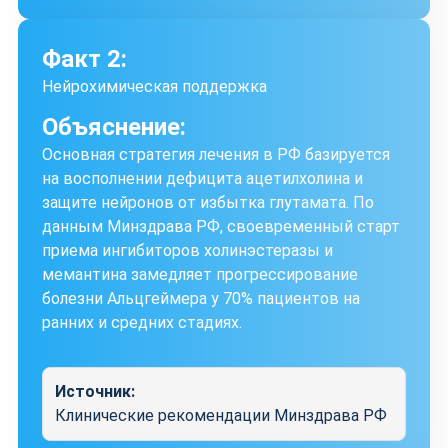
Факт 2:
Нейрохимическая поддержка
Объяснение:
Основная стратегия лечения в РФ базируется
на восполнении дефицита ацетилхолина и
защите нейронов от избытка глутамата. По
данным Минздрава РФ, своевременный старт
приема ингибиторов холинэстеразы и
мемантина замедляет прогрессирование
болезни Альцгеймера у 70% пациентов на
ранних и средних стадиях.
Источник:
Клинические рекомендации Минздрава РФ