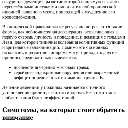
сосудистая деменция, развитие которой напрямую связано с
перенесёнными инсультами или длительной хронической
ишемией головного мозга, приводящей к ухудшению его
кровоснабжения.
В клинической практике также регулярно встречаются такие
формы, как лобно-височная дегенерация, затрагивающая в
первую очередь личность и поведение, и деменция с тельцами
Леви, для которой типичны колебания когнитивных функций
и зрительные галлюцинации. Помимо этих основных
нозологий, к развитию синдрома могут приводить другие
причины, среди которых выделяются:
последствия черепно-мозговых травм;
серьёзные эндокринные нарушения или выраженный
дефицит определённых витаминов группы B.
Лечение деменции у пожилых начинается с точного
установления причин развития синдрома. Без этого этапа
любая терапия будет неэффективной.
Симптомы, на которые стоит обратить
внимание