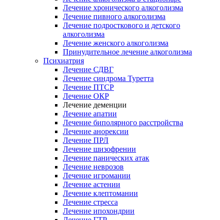
Лечение хронического алкоголизма
Лечение пивного алкоголизма
Лечение подросткового и детского
алкоголизма
Лечение женского алкоголизма
Принудительное лечение алкоголизма
Психиатрия
Лечение СДВГ
Лечение синдрома Туретта
Лечение ПТСР
Лечение ОКР
Лечение деменции
Лечение апатии
Лечение биполярного расстройства
Лечение анорексии
Лечение ПРЛ
Лечение шизофрении
Лечение панических атак
Лечение неврозов
Лечение игромании
Лечение астении
Лечение клептомании
Лечение стресса
Лечение ипохондрии
Лечение ГТР