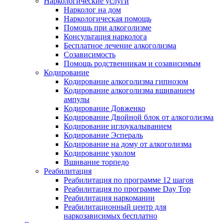
Наркологические услуги
Нарколог на дом
Наркологическая помощь
Помощь при алкоголизме
Консультация нарколога
Бесплатное лечение алкоголизма
Созависимость
Помощь родственникам и созависимым
Кодирование
Кодирование алкоголизма гипнозом
Кодирование алкоголизма вшиванием
ампулы
Кодирование Довженко
Кодирование Двойной блок от алкоголизма
Кодирование иглоукалыванием
Кодирование Эспераль
Кодирование на дому от алкоголизма
Кодирование уколом
Вшивание торпедо
Реабилитация
Реабилитация по программе 12 шагов
Реабилитация по программе Day Top
Реабилитация наркомании
Реабилитационный центр для
наркозависимых бесплатно