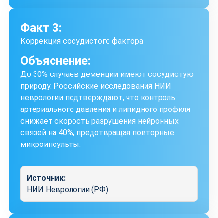
Факт 3:
Коррекция сосудистого фактора
Объяснение:
До 30% случаев деменции имеют сосудистую
природу. Российские исследования НИИ
неврологии подтверждают, что контроль
артериального давления и липидного профиля
снижает скорость разрушения нейронных
связей на 40%, предотвращая повторные
микроинсульты.
Источник:
НИИ Неврологии (РФ)