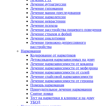
Лечение аутоагрессии
Лечение гипомании
Лечение мании преследования
Лечение нарколепсии
Лечение неврастении
Лечение психоза
Лечение расстройства пищевого поведения
Лечение страхов и фобий
Лечение циклотимии
Лечение тревожно-депрессивного
расстройства
Наркомания
Кодирование от наркотиков
Детоксикация наркозависимых на дому
Лечение наркозависимости от кокаина
Лечение наркозависимости от мефедрона
Лечение наркозависимости от солей
Лечение спайсовой наркозависимости
Лечение наркозависимости от героина
Помощь наркоманам
Принудительное лечение наркомании
Снятие ломки
Тест на наркотики в клинике и на дому
УБОД