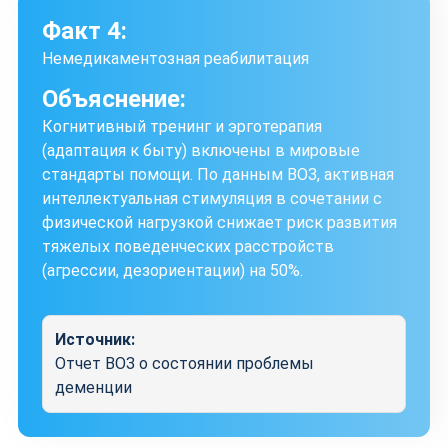
Факт 4:
Немедикаментозная реабилитация
Объяснение:
Когнитивный тренинг и эрготерапия
(адаптация к быту) включены в мировые
стандарты помощи. По данным ВОЗ, активная
интеллектуальная стимуляция в сочетании с
физической нагрузкой снижает риск развития
тяжелых поведенческих расстройств
(агрессии, дезориентации) на 50%.
Источник:
Отчет ВОЗ о состоянии проблемы
деменции