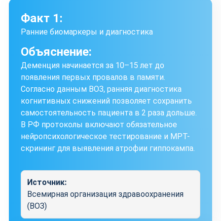
Факт 1:
Ранние биомаркеры и диагностика
Объяснение:
Деменция начинается за 10–15 лет до
появления первых провалов в памяти.
Согласно данным ВОЗ, ранняя диагностика
когнитивных снижений позволяет сохранить
самостоятельность пациента в 2 раза дольше.
В РФ протоколы включают обязательное
нейропсихологическое тестирование и МРТ-
скрининг для выявления атрофии гиппокампа.
Источник:
Всемирная организация здравоохранения
(ВОЗ)