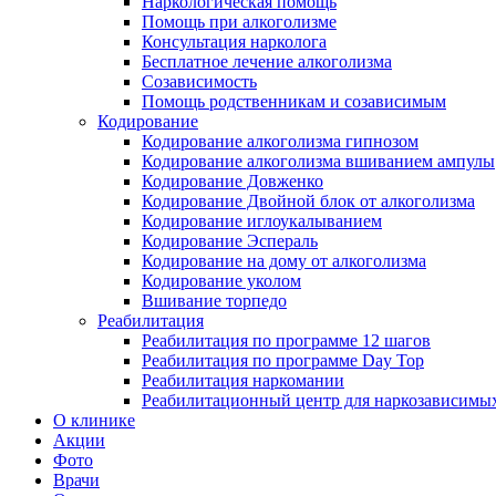
Наркологическая помощь
Помощь при алкоголизме
Консультация нарколога
Бесплатное лечение алкоголизма
Созависимость
Помощь родственникам и созависимым
Кодирование
Кодирование алкоголизма гипнозом
Кодирование алкоголизма вшиванием ампулы
Кодирование Довженко
Кодирование Двойной блок от алкоголизма
Кодирование иглоукалыванием
Кодирование Эспераль
Кодирование на дому от алкоголизма
Кодирование уколом
Вшивание торпедо
Реабилитация
Реабилитация по программе 12 шагов
Реабилитация по программе Day Top
Реабилитация наркомании
Реабилитационный центр для наркозависимых
О клинике
Акции
Фото
Врачи