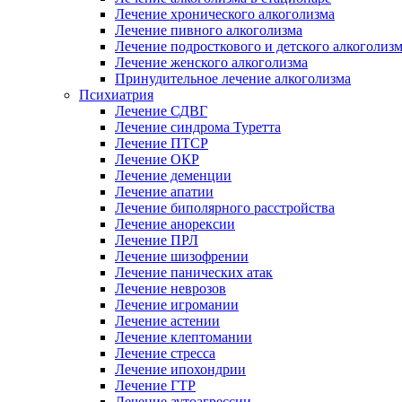
Лечение хронического алкоголизма
Лечение пивного алкоголизма
Лечение подросткового и детского алкоголиз
Лечение женского алкоголизма
Принудительное лечение алкоголизма
Психиатрия
Лечение СДВГ
Лечение синдрома Туретта
Лечение ПТСР
Лечение ОКР
Лечение деменции
Лечение апатии
Лечение биполярного расстройства
Лечение анорексии
Лечение ПРЛ
Лечение шизофрении
Лечение панических атак
Лечение неврозов
Лечение игромании
Лечение астении
Лечение клептомании
Лечение стресса
Лечение ипохондрии
Лечение ГТР
Лечение аутоагрессии