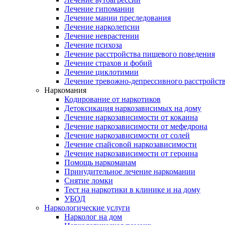
Лечение гипомании
Лечение мании преследования
Лечение нарколепсии
Лечение неврастении
Лечение психоза
Лечение расстройства пищевого поведения
Лечение страхов и фобий
Лечение циклотимии
Лечение тревожно-депрессивного расстройст
Наркомания
Кодирование от наркотиков
Детоксикация наркозависимых на дому
Лечение наркозависимости от кокаина
Лечение наркозависимости от мефедрона
Лечение наркозависимости от солей
Лечение спайсовой наркозависимости
Лечение наркозависимости от героина
Помощь наркоманам
Принудительное лечение наркомании
Снятие ломки
Тест на наркотики в клинике и на дому
УБОД
Наркологические услуги
Нарколог на дом